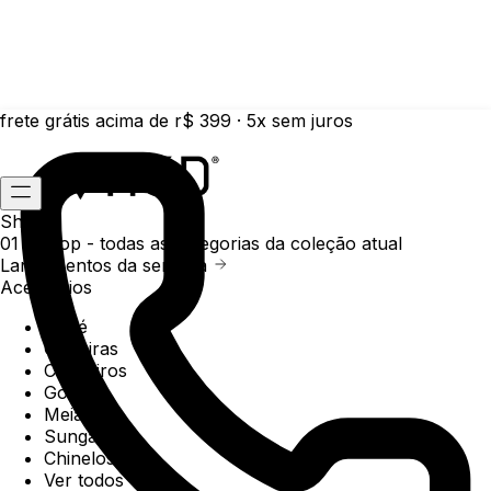
frete grátis acima de r$ 399 · 5x sem juros
Shop
01 /
Shop
- todas as categorias da coleção atual
Lançamentos da semana
Acessórios
Boné
Carteiras
Chaveiros
Gorros
Meias
Sunga
Chinelos
Ver todos