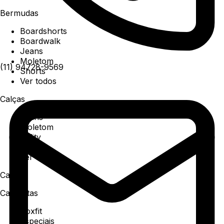
Bermudas
Boardshorts
Boardwalk
Jeans
Moletom
(11) 94728-9569
Shorts
Ver todos
Calças
Jeans
Moletom
Utility
Sarja
Ver todos
Camisa
Camisetas
Boxfit
Especiais