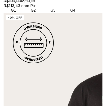
R$199,00
R$119,40
R$113,43
com
Pix
G1
G2
G3
G4
40
%
OFF