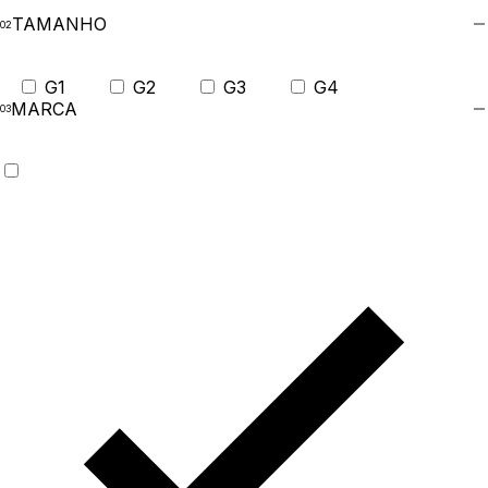
TAMANHO
G1
G2
G3
G4
MARCA