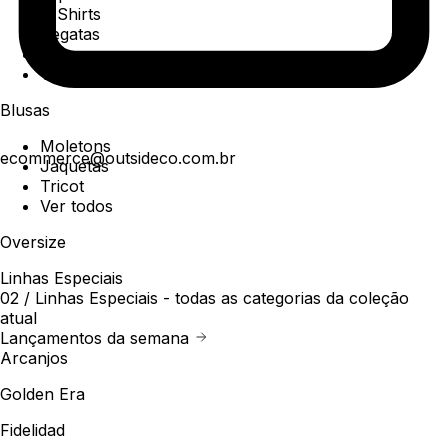
T-Shirts
Regatas
Polo
Ver todos
Blusas
Moletons
ecommerce@outsideco.com.br
Jaquetas
Tricot
Ver todos
Oversize
Linhas Especiais
02 /
Linhas Especiais
- todas as categorias da coleção
atual
Lançamentos da semana
Arcanjos
Golden Era
Fidelidad