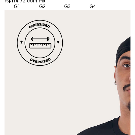
R$114,72
com
Pix
G1
G2
G3
G4