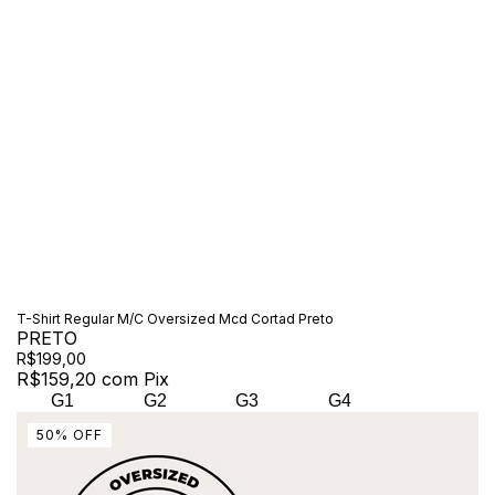
T-Shirt Regular M/C Oversized Mcd Cortad Preto
PRETO
R$199,00
R$159,20
com
Pix
G1
G2
G3
G4
50
%
OFF