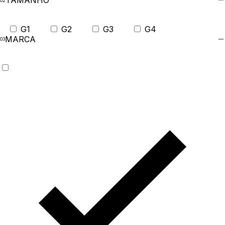
TAMANHO
G1
G2
G3
G4
MARCA