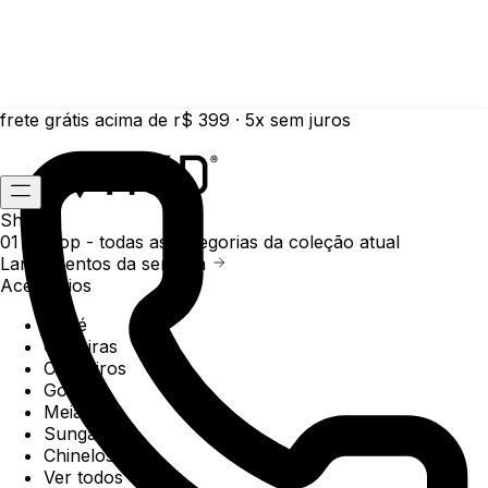
frete grátis acima de r$ 399 · 5x sem juros
Shop
01 /
Shop
- todas as categorias da coleção atual
Lançamentos da semana
Acessórios
Boné
Carteiras
Chaveiros
Gorros
Meias
Sunga
Chinelos
Ver todos