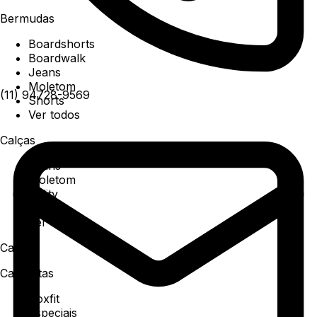
Bermudas
Boardshorts
Boardwalk
Jeans
Moletom
(11) 94728-9569
Shorts
Ver todos
Calças
Jeans
Moletom
Utility
Sarja
Ver todos
Camisa
Camisetas
Boxfit
Especiais