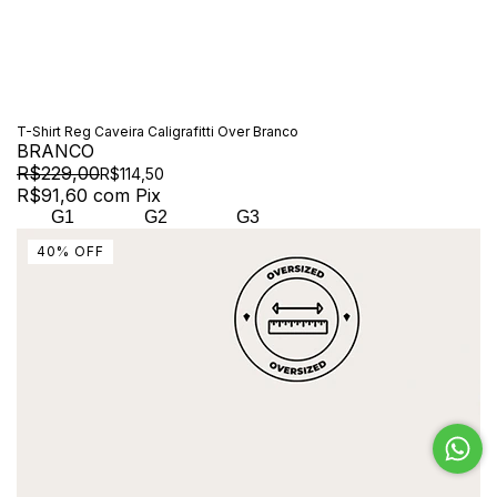
T-Shirt Reg Caveira Caligrafitti Over Branco
BRANCO
R$229,00
R$114,50
R$91,60
com
Pix
G1
G2
G3
40
%
OFF