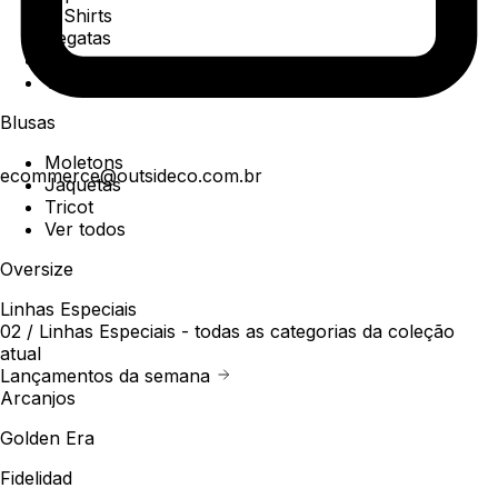
T-Shirts
Regatas
Polo
Ver todos
Blusas
Moletons
ecommerce@outsideco.com.br
Jaquetas
Tricot
Ver todos
Oversize
Linhas Especiais
02 /
Linhas Especiais
- todas as categorias da coleção
atual
Lançamentos da semana
Arcanjos
Golden Era
Fidelidad