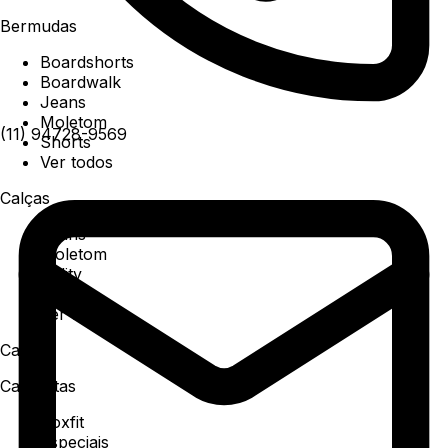
Bermudas
Boardshorts
Boardwalk
Jeans
Moletom
(11) 94728-9569
Shorts
Ver todos
Calças
Jeans
Moletom
Utility
Sarja
Ver todos
Camisa
Camisetas
Boxfit
Especiais