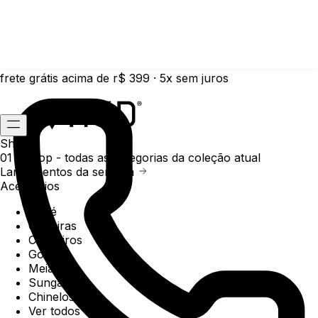
frete grátis acima de r$ 399 · 5x sem juros
Shop
01 /
Shop
- todas as categorias da coleção atual
Lançamentos da semana
Acessórios
Boné
Carteiras
Chaveiros
Gorros
Meias
Sunga
Chinelos
Ver todos