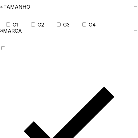
TAMANHO
G1
G2
G3
G4
MARCA