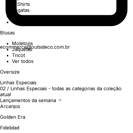
T-Shirts
Regatas
Polo
Ver todos
Blusas
Moletons
ecommerce@outsideco.com.br
Jaquetas
Tricot
Ver todos
Oversize
Linhas Especiais
02 /
Linhas Especiais
- todas as categorias da coleção
atual
Lançamentos da semana
Arcanjos
Golden Era
Fidelidad