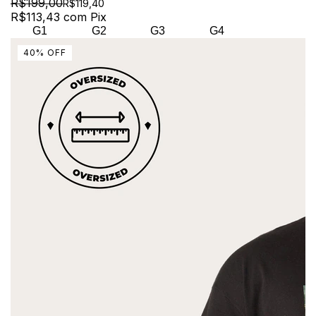
R$199,00
R$119,40
R$113,43
com
Pix
G1
G2
G3
G4
40
%
OFF