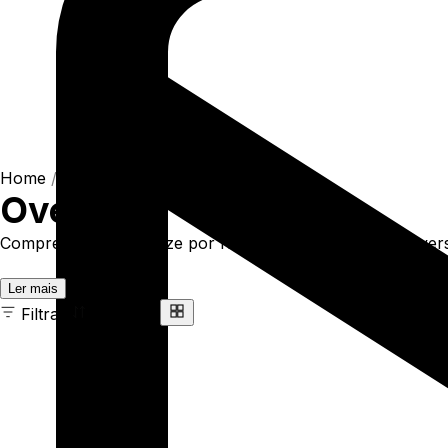
Home
/
Shop
/
Oversize
Oversize
Compre online Oversize por R$169,00. Temos t-shirt oversiz
Ler mais
Filtrar
Ordenar
37 ITENS
COR
TAMANHO