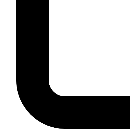
G1
G2
G3
G4
MARCA