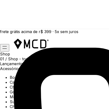
frete grátis acima de r$ 399 · 5x sem juros
Shop
01 /
Shop
- todas as categorias da coleção atual
Lançamentos da semana
Acessórios
Boné
Carteiras
Chaveiros
Gorros
Meias
Sunga
Chinelos