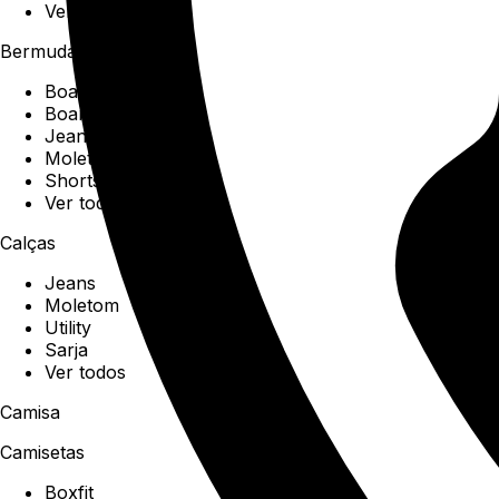
Ver todos
Bermudas
Boardshorts
Boardwalk
Jeans
Moletom
Shorts
Ver todos
Calças
Jeans
Moletom
Utility
Sarja
Ver todos
Camisa
Camisetas
Boxfit