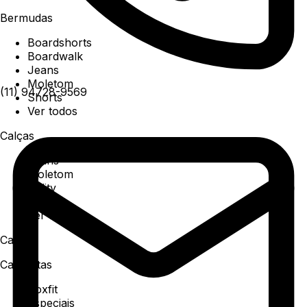
Bermudas
Boardshorts
Boardwalk
Jeans
Moletom
(11) 94728-9569
Shorts
Ver todos
Calças
Jeans
Moletom
Utility
Sarja
Ver todos
Camisa
Camisetas
Boxfit
Especiais