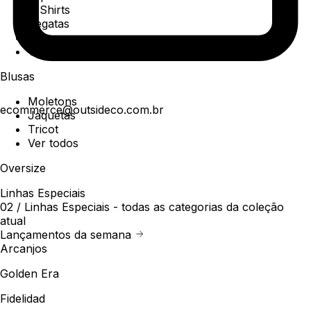
T-Shirts
Regatas
Polo
Ver todos
Blusas
Moletons
ecommerce@outsideco.com.br
Jaquetas
Tricot
Ver todos
Oversize
Linhas Especiais
02 /
Linhas Especiais
- todas as categorias da coleção
atual
Lançamentos da semana
Arcanjos
Golden Era
Fidelidad