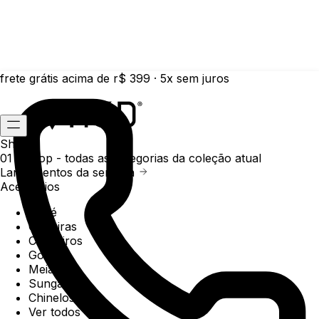
frete grátis acima de r$ 399 · 5x sem juros
Shop
01 /
Shop
- todas as categorias da coleção atual
Lançamentos da semana
Acessórios
Boné
Carteiras
Chaveiros
Gorros
Meias
Sunga
Chinelos
Ver todos