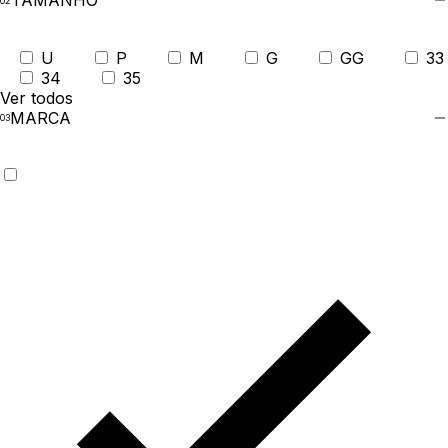
TAMANHO
U
P
M
G
GG
33
34
35
Ver todos
MARCA