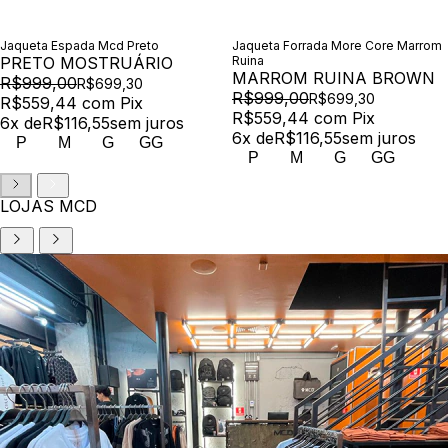
Jaqueta Espada Mcd Preto
Jaqueta Forrada More Core Marrom
PRETO MOSTRUÁRIO
Ruina
MARROM RUINA BROWN
R$999,00
R$699,30
R$999,00
R$699,30
R$559,44
com
Pix
R$559,44
com
Pix
6
x de
R$116,55
sem juros
6
x de
R$116,55
sem juros
P
M
G
GG
P
M
G
GG
LOJAS MCD