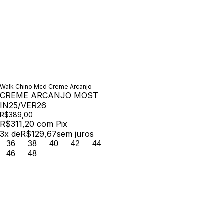
Walk Chino Mcd Creme Arcanjo
CREME ARCANJO MOST
IN25/VER26
R$389,00
R$311,20
com
Pix
3
x de
R$129,67
sem juros
36
38
40
42
44
46
48