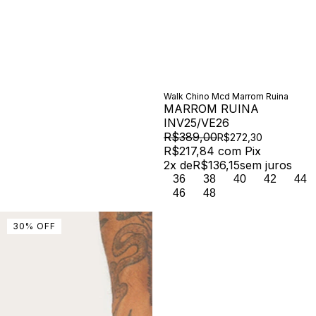
Walk Chino Mcd Marrom Ruina
MARROM RUINA
INV25/VE26
R$389,00
R$272,30
R$217,84
com
Pix
2
x de
R$136,15
sem juros
36
38
40
42
44
46
48
30
%
OFF