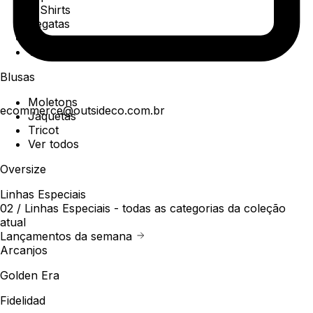
T-Shirts
Regatas
Polo
Ver todos
Blusas
Moletons
ecommerce@outsideco.com.br
Jaquetas
Tricot
Ver todos
Oversize
Linhas Especiais
02 /
Linhas Especiais
- todas as categorias da coleção
atual
Lançamentos da semana
Arcanjos
Golden Era
Fidelidad