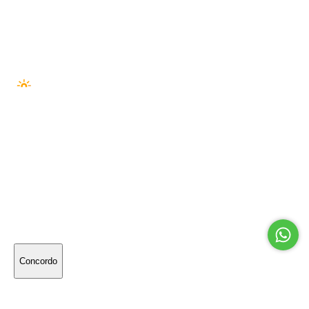
ELO
AMEX
HIPER
PIX
BOLETO
SEGURANÇA —
© 2026 Outside Co. LTDA · 55274222000194
PLATAFORMA ·
NUVEM NEXT
· DESENVOLVIMENTO ·
SÉRIE//A
Utilizamos cookies para melhorar sua experiência
online. Ao continuar navegando, significa que você
concorda com a nossa
política de privacidade
.
Concordo