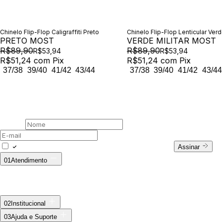
Chinelo Flip-Flop Caligraffiti Preto
Chinelo Flip-Flop Lenticular Verde
PRETO MOST
VERDE MILITAR MOST
R$89,90
R$89,90
R$53,94
R$53,94
R$51,24
com
Pix
R$51,24
com
Pix
37/38
39/40
41/42
43/44
37/38
39/40
41/42
43/44
00 /
Newsletter
Assine nossa newsletter
Nome
E-mail
Concordo com a Política de Privacidade.
Assinar
01
Atendimento
Fale Conosco
WhatsApp: (11) 94728-9569
E-mail:
ecommerce@outsideco.com.br
Horário de Atendimento:
Seg. à Sex das 8h às 17h
Troca ecommerce
02
Institucional
Sobre Nós
03
Ajuda e Suporte