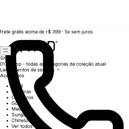
frete grátis acima de r$ 399 · 5x sem juros
Shop
01 /
Shop
- todas as categorias da coleção atual
Lançamentos da semana
Acessórios
Boné
Carteiras
Chaveiros
Gorros
Meias
Sunga
Chinelos
Ver todos