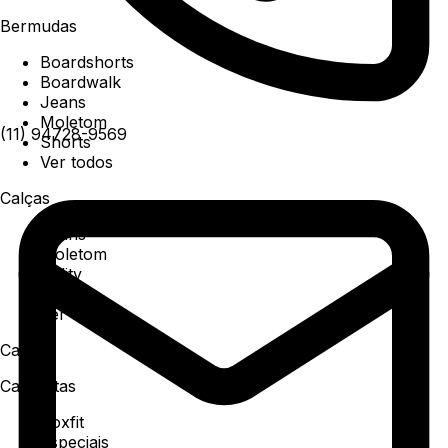
Bermudas
Boardshorts
Boardwalk
Jeans
Moletom
(11) 94728-9569
Shorts
Ver todos
Calças
Jeans
Moletom
Utility
Sarja
Ver todos
Camisa
Camisetas
Boxfit
Especiais