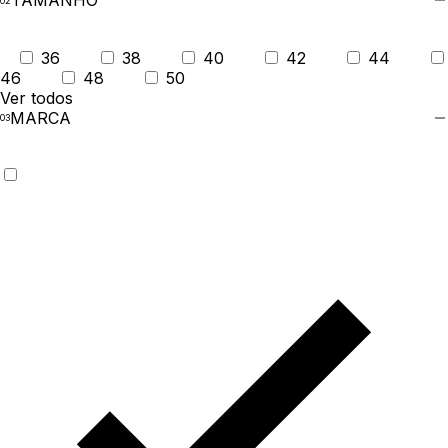
TAMANHO
36
38
40
42
44
46
48
50
Ver todos
MARCA