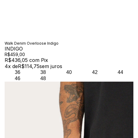
Walk Denim Overloose Indigo
INDIGO
R$459,00
R$436,05
com
Pix
4
x de
R$114,75
sem juros
36
38
40
42
44
46
48