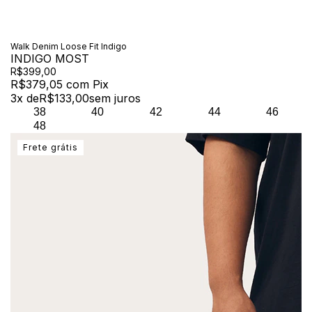
Walk Denim Loose Fit Indigo
INDIGO MOST
R$399,00
R$379,05
com
Pix
3
x de
R$133,00
sem juros
38
40
42
44
46
48
Frete grátis