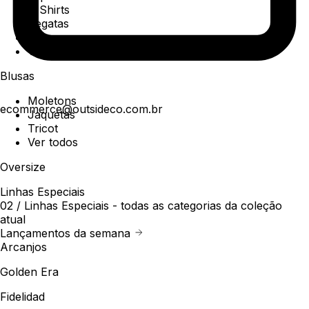
T-Shirts
Regatas
Polo
Ver todos
Blusas
Moletons
ecommerce@outsideco.com.br
Jaquetas
Tricot
Ver todos
Oversize
Linhas Especiais
02 /
Linhas Especiais
- todas as categorias da coleção
atual
Lançamentos da semana
Arcanjos
Golden Era
Fidelidad