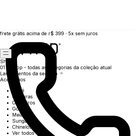
frete grátis acima de r$ 399 · 5x sem juros
Shop
01 /
Shop
- todas as categorias da coleção atual
Lançamentos da semana
Acessórios
Boné
Carteiras
Chaveiros
Gorros
Meias
Sunga
Chinelos
Ver todos