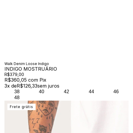
Walk Denim Loose Indigo
INDIGO MOSTRUÁRIO
R$379,00
R$360,05
com
Pix
3
x de
R$126,33
sem juros
38
40
42
44
46
48
Frete grátis