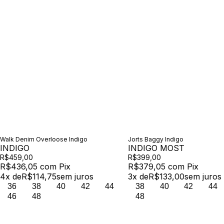
Walk Denim Overloose Indigo
Jorts Baggy Indigo
INDIGO
INDIGO MOST
R$459,00
R$399,00
R$436,05
com
Pix
R$379,05
com
Pix
4
x de
R$114,75
sem juros
3
x de
R$133,00
sem juros
36
38
40
42
44
38
40
42
44
46
48
48