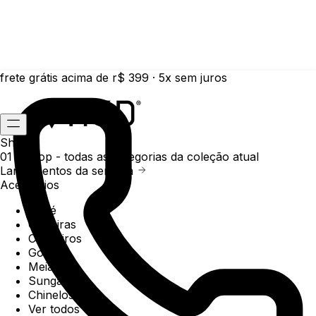
frete grátis acima de r$ 399 · 5x sem juros
Shop
01 /
Shop
- todas as categorias da coleção atual
Lançamentos da semana
Acessórios
Boné
Carteiras
Chaveiros
Gorros
Meias
Sunga
Chinelos
Ver todos