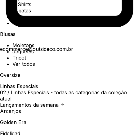
T-Shirts
Regatas
Polo
Ver todos
Blusas
Moletons
ecommerce@outsideco.com.br
Jaquetas
Tricot
Ver todos
Oversize
Linhas Especiais
02 /
Linhas Especiais
- todas as categorias da coleção
atual
Lançamentos da semana
Arcanjos
Golden Era
Fidelidad