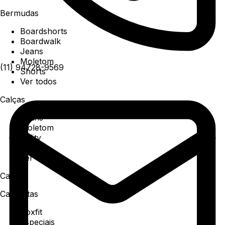
Bermudas
Boardshorts
Boardwalk
Jeans
Moletom
(11) 94728-9569
Shorts
Ver todos
Calças
Jeans
Moletom
Utility
Sarja
Ver todos
Camisa
Camisetas
Boxfit
Especiais