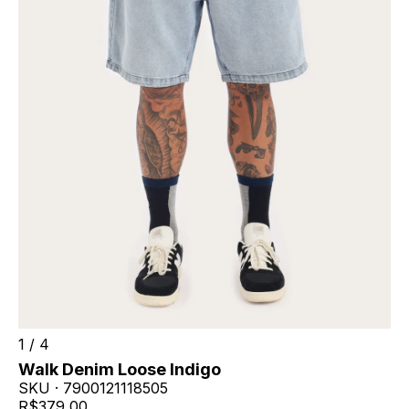
1
/
4
Walk Denim Loose Indigo
SKU ·
7900121118505
R$379,00