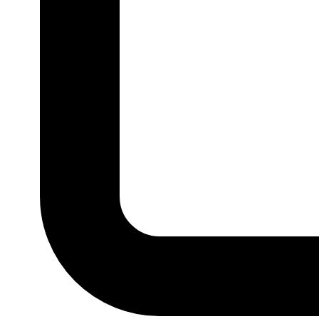
P
M
G
GG
36
3
Ver todos
MARCA