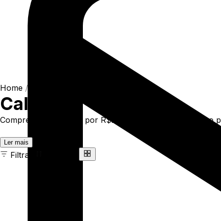
Home
/
Shop
/
Calças
Calças
Compre online Calças por R$239,00. Temos calça cargo pre
Ler mais
Filtrar
Ordenar
36 ITENS
COR
TAMANHO