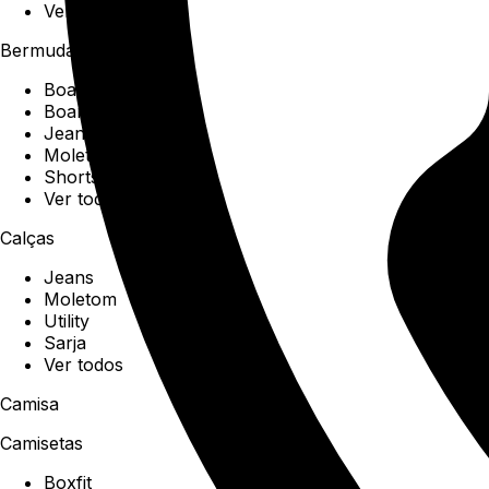
Ver todos
Bermudas
Boardshorts
Boardwalk
Jeans
Moletom
Shorts
Ver todos
Calças
Jeans
Moletom
Utility
Sarja
Ver todos
Camisa
Camisetas
Boxfit