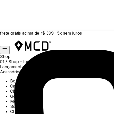
frete grátis acima de r$ 399 · 5x sem juros
Shop
01 /
Shop
- todas as categorias da coleção atual
Lançamentos da semana
Acessórios
Boné
Carteiras
Chaveiros
Gorros
Meias
Sunga
Chinelos