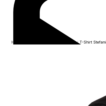
Home
/
Shop
/
Camisetas
/
T-Shirts
/
T-Shirt Stefan