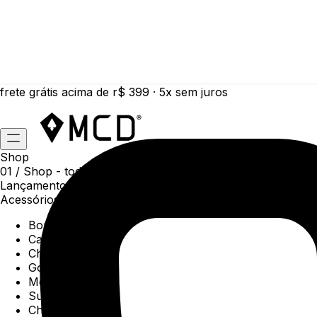
frete grátis acima de r$ 399 · 5x sem juros
Shop
01 /
Shop
- todas as categorias da coleção atual
Lançamentos da semana
Acessórios
Boné
Carteiras
Chaveiros
Gorros
Meias
Sunga
Chinelos