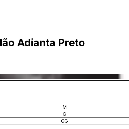
Não Adianta Preto
M
G
GG