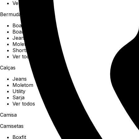
Ver todos
Bermudas
Boardshorts
Boardwalk
Jeans
Moletom
Shorts
Ver todos
Calças
Jeans
Moletom
Utility
Sarja
Ver todos
Camisa
Camisetas
Boxfit