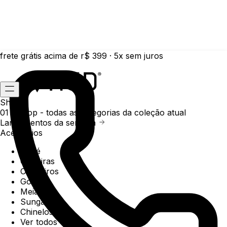
frete grátis acima de r$ 399 · 5x sem juros
Shop
01 /
Shop
- todas as categorias da coleção atual
Lançamentos da semana
Acessórios
Boné
Carteiras
Chaveiros
Gorros
Meias
Sunga
Chinelos
Ver todos