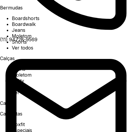
Bermudas
Boardshorts
Boardwalk
Jeans
Moletom
(11) 94728-9569
Shorts
Ver todos
Calças
Jeans
Moletom
Utility
Sarja
Ver todos
Camisa
Camisetas
Boxfit
Especiais