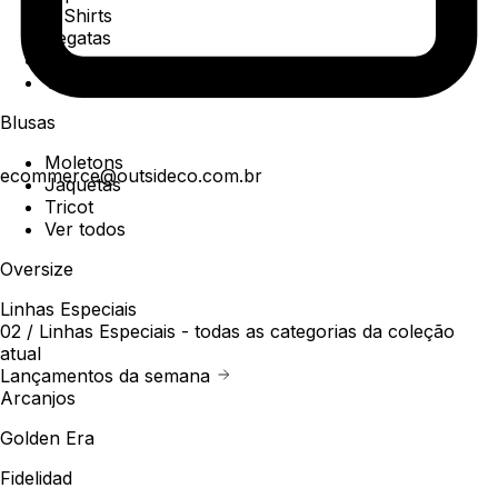
T-Shirts
Regatas
Polo
Ver todos
Blusas
Moletons
ecommerce@outsideco.com.br
Jaquetas
Tricot
Ver todos
Oversize
Linhas Especiais
02 /
Linhas Especiais
- todas as categorias da coleção
atual
Lançamentos da semana
Arcanjos
Golden Era
Fidelidad