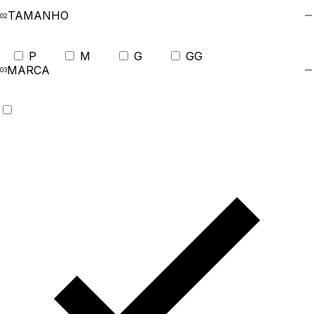
TAMANHO
P
M
G
GG
MARCA