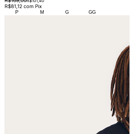
R$169,00
R$101,40
R$81,12
com
Pix
P
M
G
GG