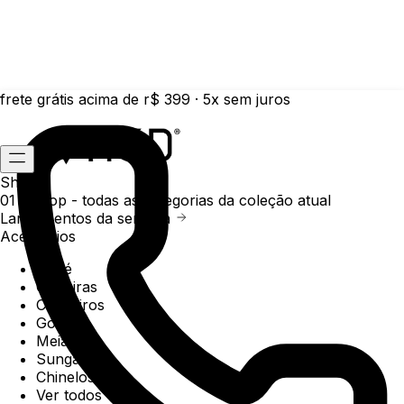
frete grátis acima de r$ 399 · 5x sem juros
Shop
01 /
Shop
- todas as categorias da coleção atual
Lançamentos da semana
Acessórios
Boné
Carteiras
Chaveiros
Gorros
Meias
Sunga
Chinelos
Ver todos