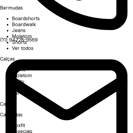
Bermudas
Boardshorts
Boardwalk
Jeans
Moletom
(11) 94728-9569
Shorts
Ver todos
Calças
Jeans
Moletom
Utility
Sarja
Ver todos
Camisa
Camisetas
Boxfit
Especiais