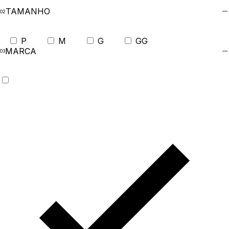
TAMANHO
P
M
G
GG
MARCA