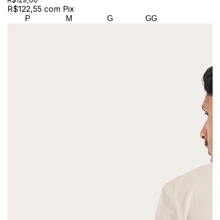
R$122,55
com
Pix
P
M
G
GG