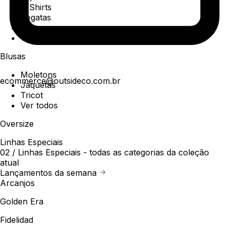
T-Shirts
Regatas
Polo
Ver todos
Blusas
Moletons
ecommerce@outsideco.com.br
Jaquetas
Tricot
Ver todos
Oversize
Linhas Especiais
02 /
Linhas Especiais
- todas as categorias da coleção
atual
Lançamentos da semana
Arcanjos
Golden Era
Fidelidad