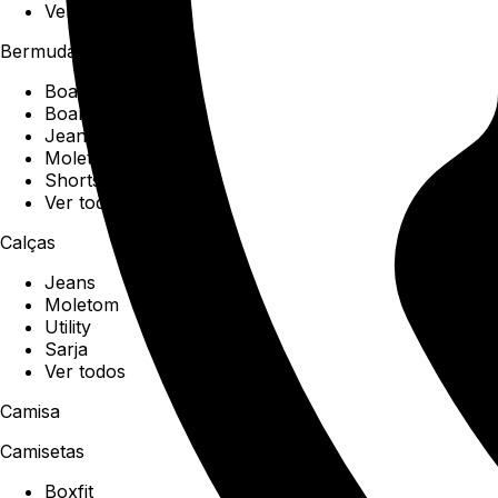
Ver todos
Bermudas
Boardshorts
Boardwalk
Jeans
Moletom
Shorts
Ver todos
Calças
Jeans
Moletom
Utility
Sarja
Ver todos
Camisa
Camisetas
Boxfit