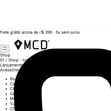
frete grátis acima de r$ 399 · 5x sem juros
Shop
01 /
Shop
- todas as categorias da coleção atual
Lançamentos da semana
Acessórios
Boné
Carteiras
Chaveiros
Gorros
Meias
Sunga
Chinelos