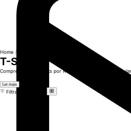
Home
/
Shop
/
Camisetas
/
T-Shirts
T-Shirts
Compre online T-Shirts por R$93,90. Temos t-shirt regular 
Ler mais
Filtrar
Ordenar
163 ITENS
COR
TAMANHO