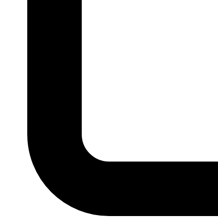
P
M
G
GG
MARCA