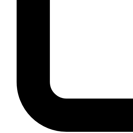
P
M
G
GG
MARCA