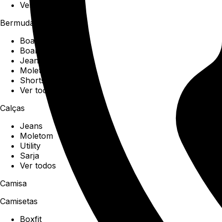
Ver todos
Bermudas
Boardshorts
Boardwalk
Jeans
Moletom
Shorts
Ver todos
Calças
Jeans
Moletom
Utility
Sarja
Ver todos
Camisa
Camisetas
Boxfit