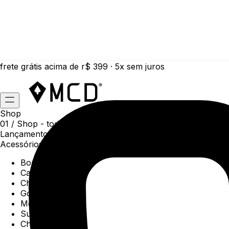
frete grátis acima de r$ 399 · 5x sem juros
Shop
01 /
Shop
- todas as categorias da coleção atual
Lançamentos da semana
Acessórios
Boné
Carteiras
Chaveiros
Gorros
Meias
Sunga
Chinelos