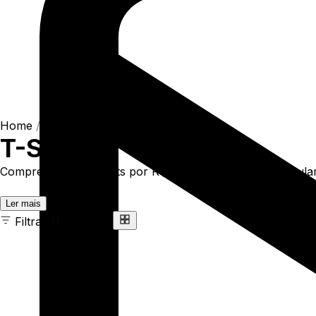
Home
/
Shop
/
Camisetas
/
T-Shirts
T-Shirts
Compre online T-Shirts por R$93,90. Temos t-shirt regular 
Ler mais
Filtrar
Ordenar
163 ITENS
COR
TAMANHO