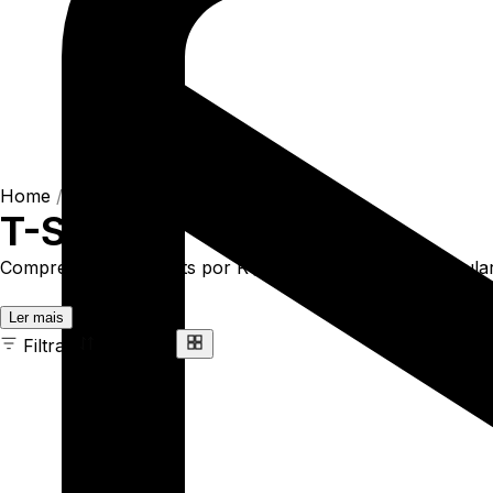
Home
/
Shop
/
Camisetas
/
T-Shirts
T-Shirts
Compre online T-Shirts por R$93,90. Temos t-shirt regular 
Ler mais
Filtrar
Ordenar
163 ITENS
COR
TAMANHO