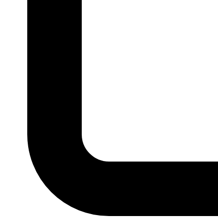
P
M
G
GG
MARCA