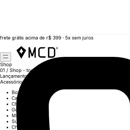
frete grátis acima de r$ 399 · 5x sem juros
Shop
01 /
Shop
- todas as categorias da coleção atual
Lançamentos da semana
Acessórios
Boné
Carteiras
Chaveiros
Gorros
Meias
Sunga
Chinelos