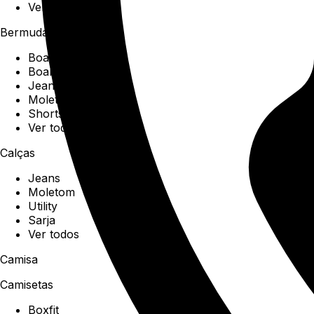
Ver todos
Bermudas
Boardshorts
Boardwalk
Jeans
Moletom
Shorts
Ver todos
Calças
Jeans
Moletom
Utility
Sarja
Ver todos
Camisa
Camisetas
Boxfit