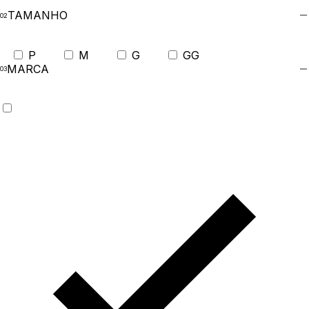
TAMANHO
P
M
G
GG
MARCA