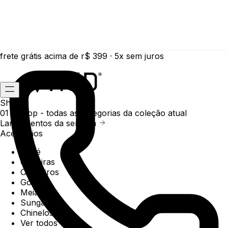
frete grátis acima de r$ 399 · 5x sem juros
Shop
01 /
Shop
- todas as categorias da coleção atual
Lançamentos da semana
Acessórios
Boné
Carteiras
Chaveiros
Gorros
Meias
Sunga
Chinelos
Ver todos