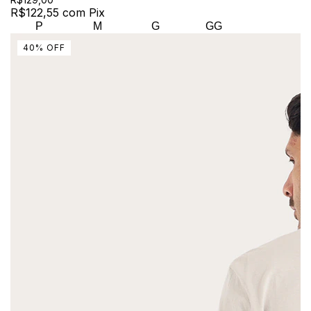
R$122,55
com
Pix
P
M
G
GG
40
%
OFF