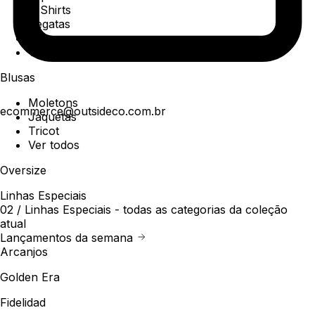
T-Shirts
Regatas
Polo
Ver todos
Blusas
Moletons
ecommerce@outsideco.com.br
Jaquetas
Tricot
Ver todos
Oversize
Linhas Especiais
02 /
Linhas Especiais
- todas as categorias da coleção
atual
Lançamentos da semana
Arcanjos
Golden Era
Fidelidad