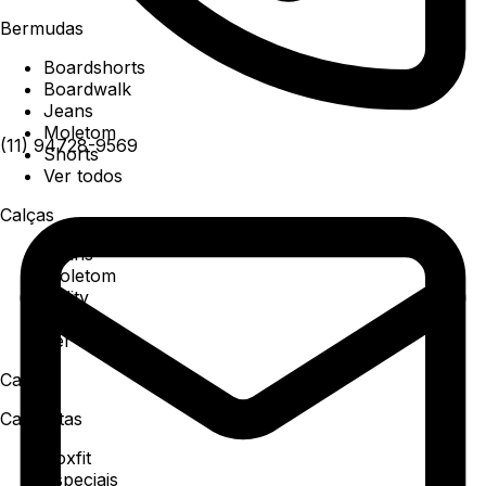
Bermudas
Boardshorts
Boardwalk
Jeans
Moletom
(11) 94728-9569
Shorts
Ver todos
Calças
Jeans
Moletom
Utility
Sarja
Ver todos
Camisa
Camisetas
Boxfit
Especiais