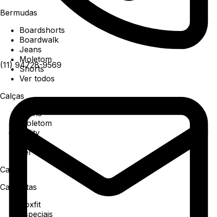
Bermudas
Boardshorts
Boardwalk
Jeans
Moletom
(11) 94728-9569
Shorts
Ver todos
Calças
Jeans
Moletom
Utility
Sarja
Ver todos
Camisa
Camisetas
Boxfit
Especiais