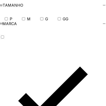
TAMANHO
P
M
G
GG
MARCA