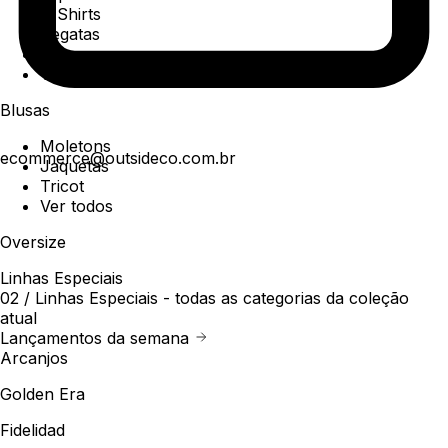
T-Shirts
Regatas
Polo
Ver todos
Blusas
Moletons
ecommerce@outsideco.com.br
Jaquetas
Tricot
Ver todos
Oversize
Linhas Especiais
02 /
Linhas Especiais
- todas as categorias da coleção
atual
Lançamentos da semana
Arcanjos
Golden Era
Fidelidad