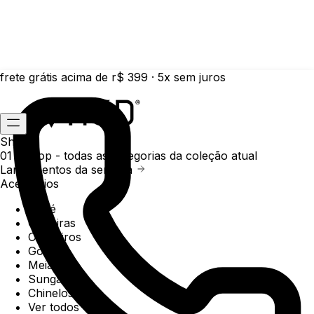
frete grátis acima de r$ 399 · 5x sem juros
Shop
01 /
Shop
- todas as categorias da coleção atual
Lançamentos da semana
Acessórios
Boné
Carteiras
Chaveiros
Gorros
Meias
Sunga
Chinelos
Ver todos