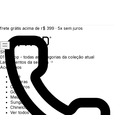
frete grátis acima de r$ 399 · 5x sem juros
Shop
01 /
Shop
- todas as categorias da coleção atual
Lançamentos da semana
Acessórios
Boné
Carteiras
Chaveiros
Gorros
Meias
Sunga
Chinelos
Ver todos