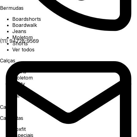
Bermudas
Boardshorts
Boardwalk
Jeans
Moletom
(11) 94728-9569
Shorts
Ver todos
Calças
Jeans
Moletom
Utility
Sarja
Ver todos
Camisa
Camisetas
Boxfit
Especiais