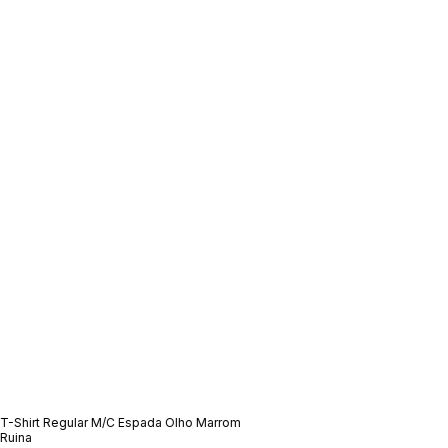
T-Shirt Regular M/C Espada Olho Marrom
Ruina