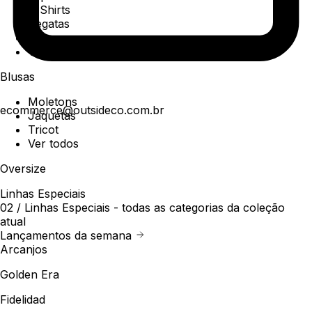
T-Shirts
Regatas
Polo
Ver todos
Blusas
Moletons
ecommerce@outsideco.com.br
Jaquetas
Tricot
Ver todos
Oversize
Linhas Especiais
02 /
Linhas Especiais
- todas as categorias da coleção
atual
Lançamentos da semana
Arcanjos
Golden Era
Fidelidad