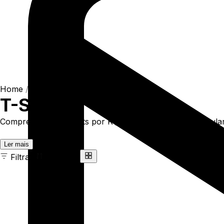
Home
/
Shop
/
Camisetas
/
T-Shirts
T-Shirts
Compre online T-Shirts por R$93,90. Temos t-shirt regular 
Ler mais
Filtrar
Ordenar
163 ITENS
COR
TAMANHO