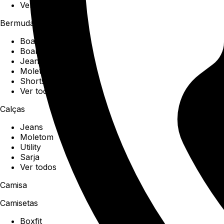
Ver todos
Bermudas
Boardshorts
Boardwalk
Jeans
Moletom
Shorts
Ver todos
Calças
Jeans
Moletom
Utility
Sarja
Ver todos
Camisa
Camisetas
Boxfit