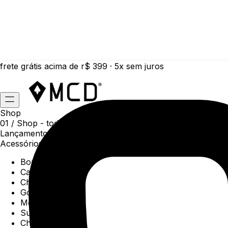
frete grátis acima de r$ 399 · 5x sem juros
Shop
01 /
Shop
- todas as categorias da coleção atual
Lançamentos da semana
Acessórios
Boné
Carteiras
Chaveiros
Gorros
Meias
Sunga
Chinelos