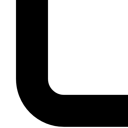
P
M
G
GG
MARCA