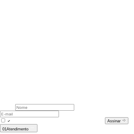
00 /
Newsletter
Assine nossa newsletter
Nome
E-mail
Concordo com a Política de Privacidade.
Assinar
01
Atendimento