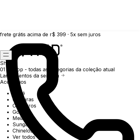
frete grátis acima de r$ 399 · 5x sem juros
Shop
01 /
Shop
- todas as categorias da coleção atual
Lançamentos da semana
Acessórios
Boné
Carteiras
Chaveiros
Gorros
Meias
Sunga
Chinelos
Ver todos