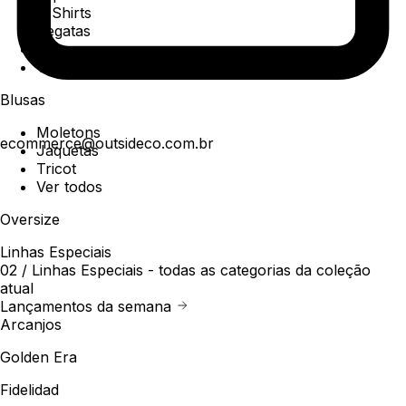
T-Shirts
Regatas
Polo
Ver todos
Blusas
Moletons
ecommerce@outsideco.com.br
Jaquetas
Tricot
Ver todos
Oversize
Linhas Especiais
02 /
Linhas Especiais
- todas as categorias da coleção
atual
Lançamentos da semana
Arcanjos
Golden Era
Fidelidad