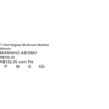
T-Shirt Regular Mcdivison Marinho
Abismo
MARINHO ABISMO
R$139,00
R$132,05
com
Pix
P
M
G
GG