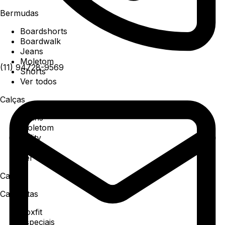
Bermudas
Boardshorts
Boardwalk
Jeans
Moletom
(11) 94728-9569
Shorts
Ver todos
Calças
Jeans
Moletom
Utility
Sarja
Ver todos
Camisa
Camisetas
Boxfit
Especiais