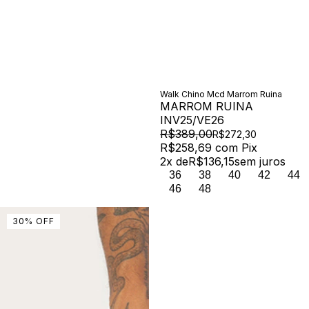
Walk Chino Mcd Marrom Ruina
MARROM RUINA
INV25/VE26
R$389,00
R$272,30
R$258,69
com
Pix
2
x de
R$136,15
sem juros
36
38
40
42
44
46
48
30
%
OFF