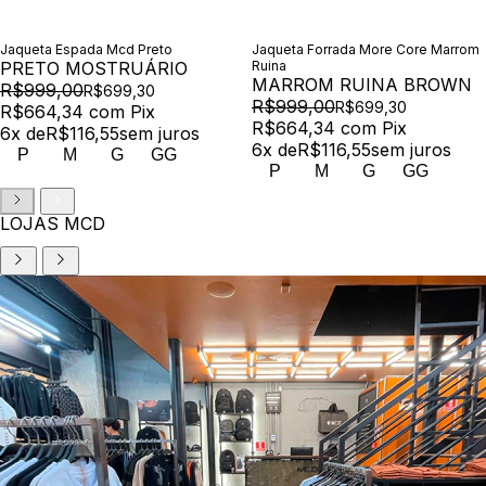
Jaqueta Espada Mcd Preto
Jaqueta Forrada More Core Marrom
PRETO MOSTRUÁRIO
Ruina
MARROM RUINA BROWN
R$999,00
R$699,30
R$999,00
R$699,30
R$664,34
com
Pix
R$664,34
com
Pix
6
x de
R$116,55
sem juros
6
x de
R$116,55
sem juros
P
M
G
GG
P
M
G
GG
LOJAS MCD