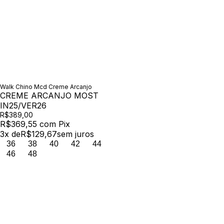
Walk Chino Mcd Creme Arcanjo
CREME ARCANJO MOST
IN25/VER26
R$389,00
R$369,55
com
Pix
3
x de
R$129,67
sem juros
36
38
40
42
44
46
48