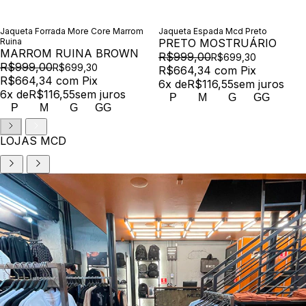
Jaqueta Forrada More Core Marrom
Jaqueta Espada Mcd Preto
Ruina
PRETO MOSTRUÁRIO
MARROM RUINA BROWN
R$999,00
R$699,30
R$999,00
R$699,30
R$664,34
com
Pix
R$664,34
com
Pix
6
x de
R$116,55
sem juros
6
x de
R$116,55
sem juros
P
M
G
GG
P
M
G
GG
LOJAS MCD