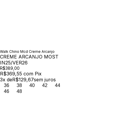
Walk Chino Mcd Creme Arcanjo
CREME ARCANJO MOST
IN25/VER26
R$389,00
R$369,55
com
Pix
3
x de
R$129,67
sem juros
36
38
40
42
44
46
48