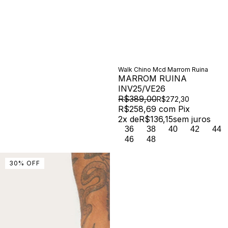
Walk Chino Mcd Marrom Ruina
MARROM RUINA
INV25/VE26
R$389,00
R$272,30
R$258,69
com
Pix
2
x de
R$136,15
sem juros
36
38
40
42
44
46
48
30
%
OFF