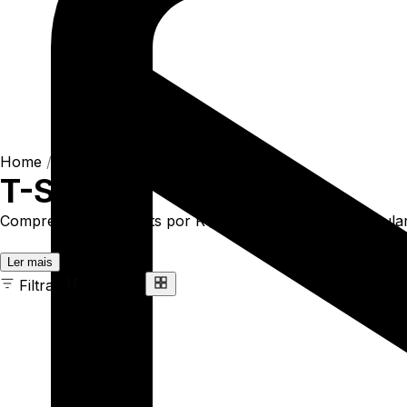
Home
/
Shop
/
Camisetas
/
T-Shirts
T-Shirts
Compre online T-Shirts por R$93,90. Temos t-shirt regular 
Ler mais
Filtrar
Ordenar
163 ITENS
COR
TAMANHO