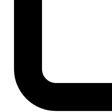
P
M
G
GG
MARCA