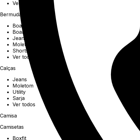
Ver todos
Bermudas
Boardshorts
Boardwalk
Jeans
Moletom
Shorts
Ver todos
Calças
Jeans
Moletom
Utility
Sarja
Ver todos
Camisa
Camisetas
Boxfit