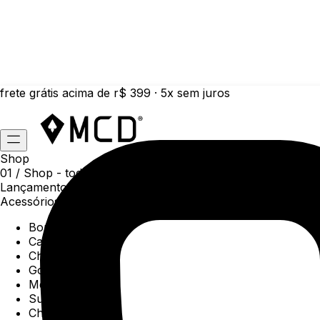
frete grátis acima de r$ 399 · 5x sem juros
Shop
01 /
Shop
- todas as categorias da coleção atual
Lançamentos da semana
Acessórios
Boné
Carteiras
Chaveiros
Gorros
Meias
Sunga
Chinelos