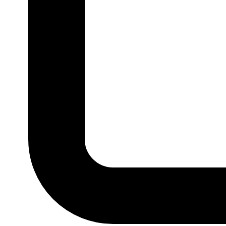
P
M
G
GG
MARCA