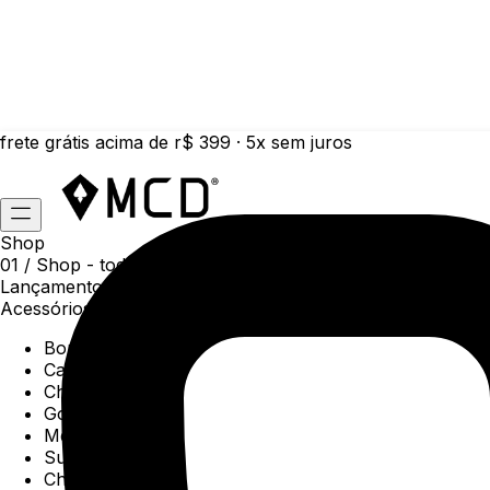
frete grátis acima de r$ 399 · 5x sem juros
Shop
01 /
Shop
- todas as categorias da coleção atual
Lançamentos da semana
Acessórios
Boné
Carteiras
Chaveiros
Gorros
Meias
Sunga
Chinelos