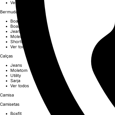
Ver todos
Bermudas
Boardshorts
Boardwalk
Jeans
Moletom
Shorts
Ver todos
Calças
Jeans
Moletom
Utility
Sarja
Ver todos
Camisa
Camisetas
Boxfit