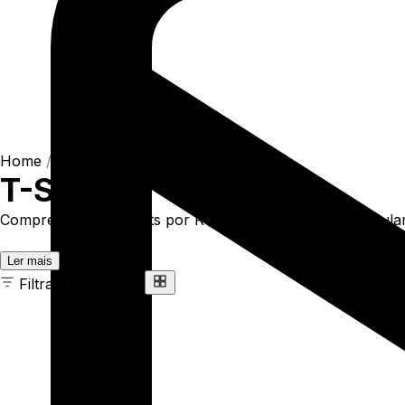
Home
/
Shop
/
Camisetas
/
T-Shirts
T-Shirts
Compre online T-Shirts por R$93,90. Temos t-shirt regular
Ler mais
Filtrar
Ordenar
163 ITENS
COR
TAMANHO