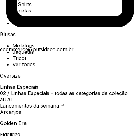
T-Shirts
Regatas
Polo
Ver todos
Blusas
Moletons
ecommerce@outsideco.com.br
Jaquetas
Tricot
Ver todos
Oversize
Linhas Especiais
02 /
Linhas Especiais
- todas as categorias da coleção
atual
Lançamentos da semana
Arcanjos
Golden Era
Fidelidad