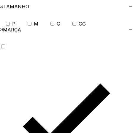
TAMANHO
P
M
G
GG
MARCA