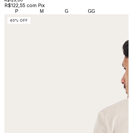
R$122,55
com
Pix
P
M
G
GG
40
%
OFF