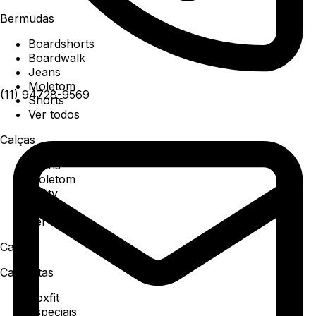
Bermudas
Boardshorts
Boardwalk
Jeans
Moletom
(11) 94728-9569
Shorts
Ver todos
Calças
Jeans
Moletom
Utility
Sarja
Ver todos
Camisa
Camisetas
Boxfit
Especiais