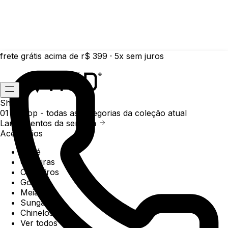
frete grátis acima de r$ 399 · 5x sem juros
Shop
01 /
Shop
- todas as categorias da coleção atual
Lançamentos da semana
Acessórios
Boné
Carteiras
Chaveiros
Gorros
Meias
Sunga
Chinelos
Ver todos