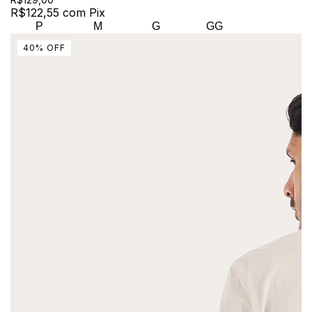
R$122,55
com
Pix
P
M
G
GG
40
%
OFF