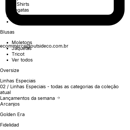
T-Shirts
Regatas
Polo
Ver todos
Blusas
Moletons
ecommerce@outsideco.com.br
Jaquetas
Tricot
Ver todos
Oversize
Linhas Especiais
02 /
Linhas Especiais
- todas as categorias da coleção
atual
Lançamentos da semana
Arcanjos
Golden Era
Fidelidad