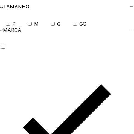
TAMANHO
P
M
G
GG
MARCA