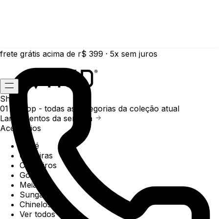
frete grátis acima de r$ 399 · 5x sem juros
Shop
01 /
Shop
- todas as categorias da coleção atual
Lançamentos da semana
Acessórios
Boné
Carteiras
Chaveiros
Gorros
Meias
Sunga
Chinelos
Ver todos