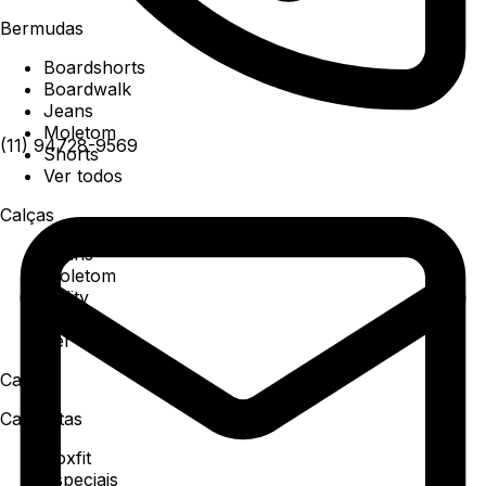
Bermudas
Boardshorts
Boardwalk
Jeans
Moletom
(11) 94728-9569
Shorts
Ver todos
Calças
Jeans
Moletom
Utility
Sarja
Ver todos
Camisa
Camisetas
Boxfit
Especiais