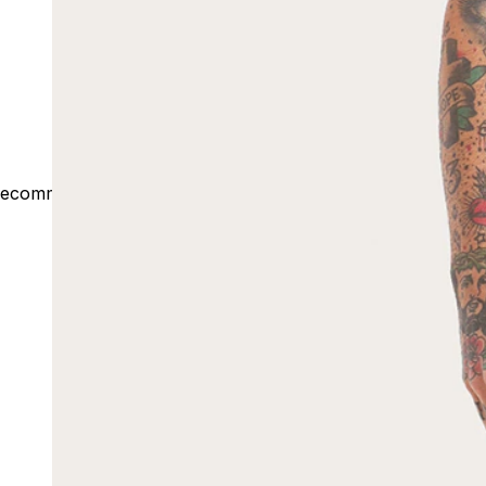
ecommerce@outsideco.com.br