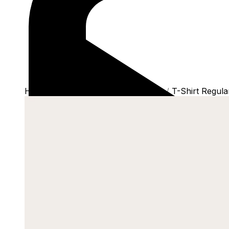
Home
/
Shop
/
Camisetas
/
T-Shirts
/
T-Shirt Regula