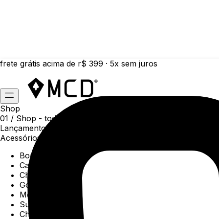
frete grátis acima de r$ 399 · 5x sem juros
Shop
01 /
Shop
- todas as categorias da coleção atual
Lançamentos da semana
Acessórios
Boné
Carteiras
Chaveiros
Gorros
Meias
Sunga
Chinelos