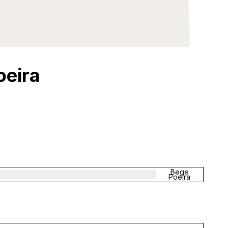
oeira
Bege
Poeira