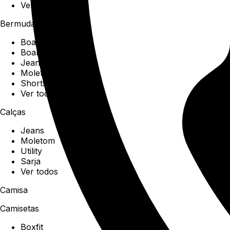
Ver todos
Bermudas
Boardshorts
Boardwalk
Jeans
Moletom
Shorts
Ver todos
Calças
Jeans
Moletom
Utility
Sarja
Ver todos
Camisa
Camisetas
Boxfit