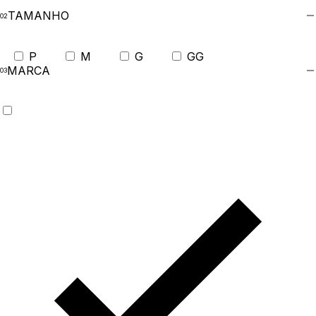
TAMANHO
P
M
G
GG
MARCA