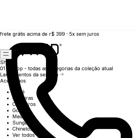
frete grátis acima de r$ 399 · 5x sem juros
Shop
01 /
Shop
- todas as categorias da coleção atual
Lançamentos da semana
Acessórios
Boné
Carteiras
Chaveiros
Gorros
Meias
Sunga
Chinelos
Ver todos