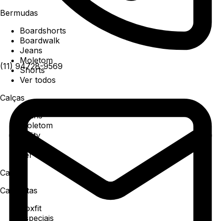
Bermudas
Boardshorts
Boardwalk
Jeans
Moletom
(11) 94728-9569
Shorts
Ver todos
Calças
Jeans
Moletom
Utility
Sarja
Ver todos
Camisa
Camisetas
Boxfit
Especiais