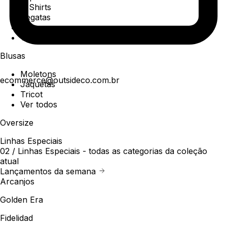
T-Shirts
Regatas
Polo
Ver todos
Blusas
Moletons
ecommerce@outsideco.com.br
Jaquetas
Tricot
Ver todos
Oversize
Linhas Especiais
02 /
Linhas Especiais
- todas as categorias da coleção
atual
Lançamentos da semana
Arcanjos
Golden Era
Fidelidad