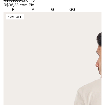
R$169,00
R$101,40
R$96,33
com
Pix
P
M
G
GG
40
%
OFF