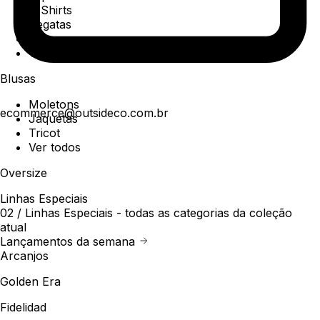
T-Shirts
Regatas
Polo
Ver todos
Blusas
Moletons
ecommerce@outsideco.com.br
Jaquetas
Tricot
Ver todos
Oversize
Linhas Especiais
02 /
Linhas Especiais
- todas as categorias da coleção
atual
Lançamentos da semana
Arcanjos
Golden Era
Fidelidad