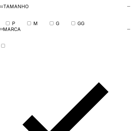
TAMANHO
P
M
G
GG
MARCA