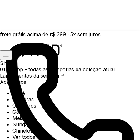
frete grátis acima de r$ 399 · 5x sem juros
Shop
01 /
Shop
- todas as categorias da coleção atual
Lançamentos da semana
Acessórios
Boné
Carteiras
Chaveiros
Gorros
Meias
Sunga
Chinelos
Ver todos