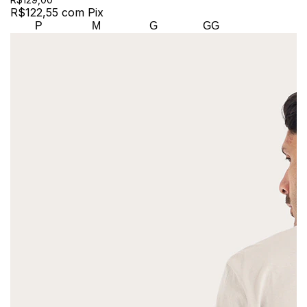
R$122,55
com
Pix
P
M
G
GG