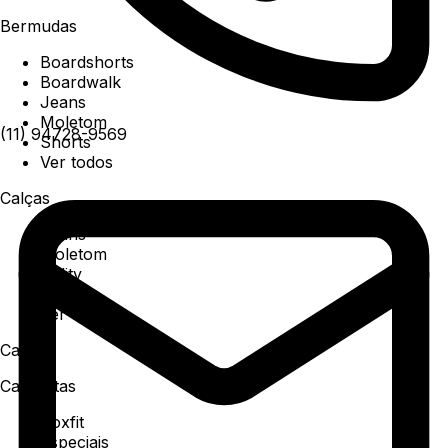
Bermudas
Boardshorts
Boardwalk
Jeans
Moletom
(11) 94728-9569
Shorts
Ver todos
Calças
Jeans
Moletom
Utility
Sarja
Ver todos
Camisa
Camisetas
Boxfit
Especiais