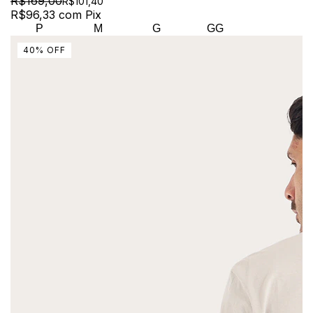
R$169,00
R$101,40
R$96,33
com
Pix
P
M
G
GG
40
%
OFF