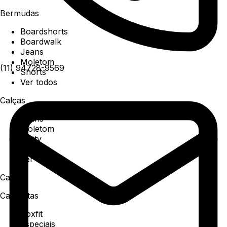
Bermudas
Boardshorts
Boardwalk
Jeans
Moletom
(11) 94728-9569
Shorts
Ver todos
Calças
Jeans
Moletom
Utility
Sarja
Ver todos
Camisa
Camisetas
Boxfit
Especiais