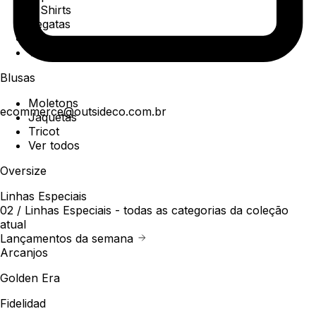
T-Shirts
Regatas
Polo
Ver todos
Blusas
Moletons
ecommerce@outsideco.com.br
Jaquetas
Tricot
Ver todos
Oversize
Linhas Especiais
02 /
Linhas Especiais
- todas as categorias da coleção
atual
Lançamentos da semana
Arcanjos
Golden Era
Fidelidad