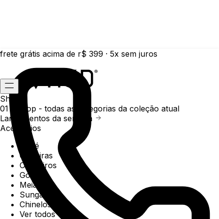
frete grátis acima de r$ 399 · 5x sem juros
Shop
01 /
Shop
- todas as categorias da coleção atual
Lançamentos da semana
Acessórios
Boné
Carteiras
Chaveiros
Gorros
Meias
Sunga
Chinelos
Ver todos