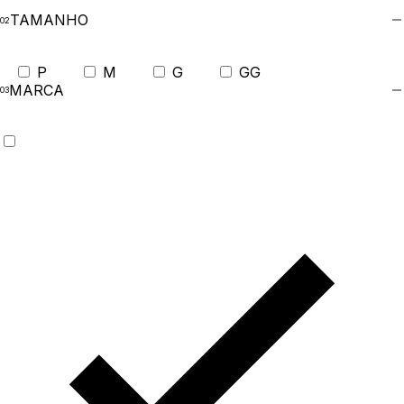
TAMANHO
P
M
G
GG
MARCA