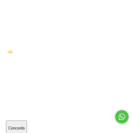
VISA
MASTER
ELO
AMEX
HIPER
PIX
BOLETO
SEGURANÇA —
© 2026 Outside Co. LTDA · 55274222000194
PLATAFORMA ·
NUVEM NEXT
· DESENVOLVIMENTO ·
SÉRIE//A
Utilizamos cookies para melhorar sua experiência
online. Ao continuar navegando, significa que você
concorda com a nossa
política de privacidade
.
Concordo