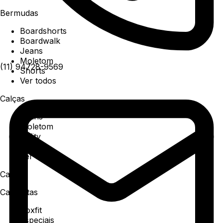
Bermudas
Boardshorts
Boardwalk
Jeans
Moletom
(11) 94728-9569
Shorts
Ver todos
Calças
Jeans
Moletom
Utility
Sarja
Ver todos
Camisa
Camisetas
Boxfit
Especiais