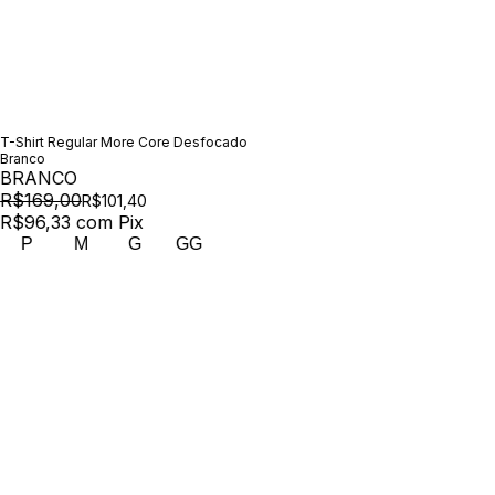
T-Shirt Regular More Core Desfocado
Branco
BRANCO
R$169,00
R$101,40
R$96,33
com
Pix
P
M
G
GG