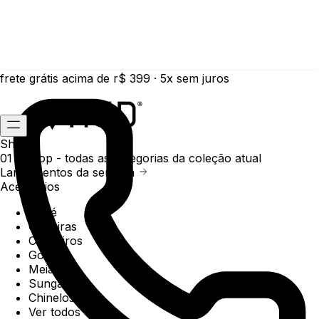
frete grátis acima de r$ 399 · 5x sem juros
Shop
01 /
Shop
- todas as categorias da coleção atual
Lançamentos da semana
Acessórios
Boné
Carteiras
Chaveiros
Gorros
Meias
Sunga
Chinelos
Ver todos