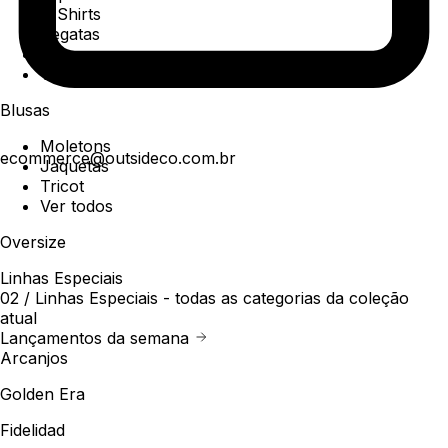
T-Shirts
Regatas
Polo
Ver todos
Blusas
Moletons
ecommerce@outsideco.com.br
Jaquetas
Tricot
Ver todos
Oversize
Linhas Especiais
02 /
Linhas Especiais
- todas as categorias da coleção
atual
Lançamentos da semana
Arcanjos
Golden Era
Fidelidad