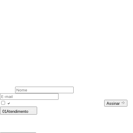
00 /
Newsletter
Assine nossa newsletter
Nome
E-mail
Concordo com a Política de Privacidade.
Assinar
01
Atendimento
Fale Conosco
WhatsApp: (11) 94728-9569
E-mail:
ecommerce@outsideco.com.br
Horário de Atendimento:
Seg. à Sex das 8h às 17h
Troca ecommerce