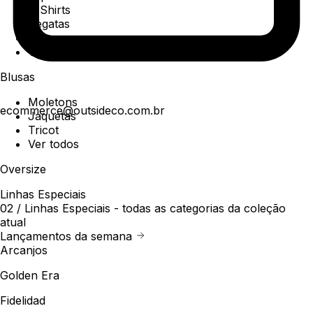
T-Shirts
Regatas
Polo
Ver todos
Blusas
Moletons
ecommerce@outsideco.com.br
Jaquetas
Tricot
Ver todos
Oversize
Linhas Especiais
02 /
Linhas Especiais
- todas as categorias da coleção
atual
Lançamentos da semana
Arcanjos
Golden Era
Fidelidad