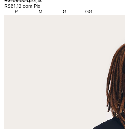
R$169,00
R$101,40
R$81,12
com
Pix
P
M
G
GG