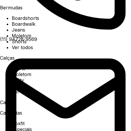
Bermudas
Boardshorts
Boardwalk
Jeans
Moletom
(11) 94728-9569
Shorts
Ver todos
Calças
Jeans
Moletom
Utility
Sarja
Ver todos
Camisa
Camisetas
Boxfit
Especiais