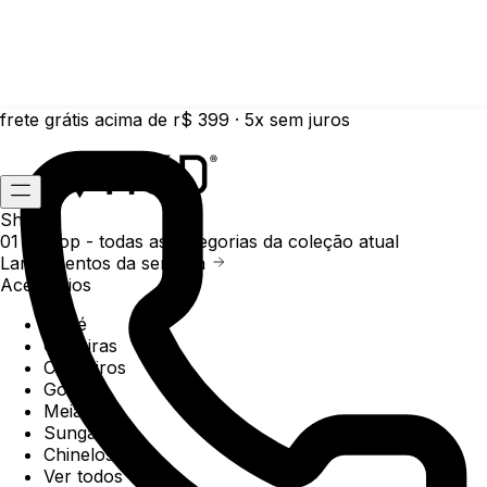
frete grátis acima de r$ 399 · 5x sem juros
Shop
01 /
Shop
- todas as categorias da coleção atual
Lançamentos da semana
Acessórios
Boné
Carteiras
Chaveiros
Gorros
Meias
Sunga
Chinelos
Ver todos