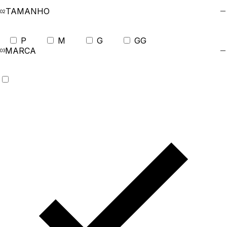
TAMANHO
P
M
G
GG
MARCA