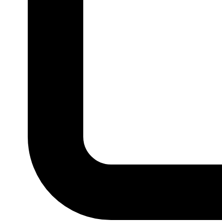
P
M
G
GG
MARCA