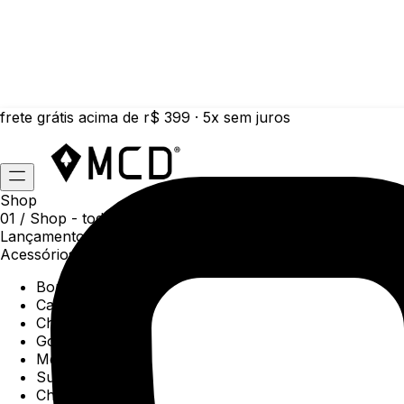
frete grátis acima de r$ 399 · 5x sem juros
Shop
01 /
Shop
- todas as categorias da coleção atual
Lançamentos da semana
Acessórios
Boné
Carteiras
Chaveiros
Gorros
Meias
Sunga
Chinelos