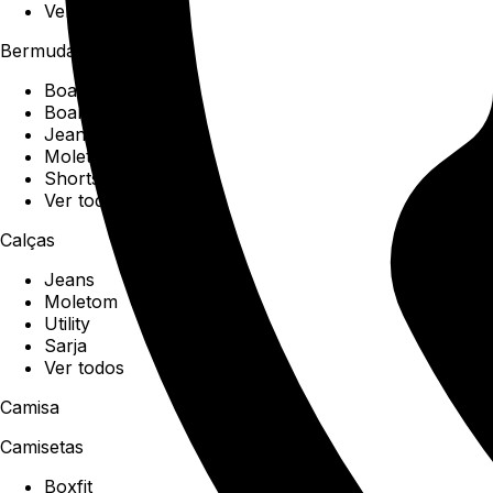
Ver todos
Bermudas
Boardshorts
Boardwalk
Jeans
Moletom
Shorts
Ver todos
Calças
Jeans
Moletom
Utility
Sarja
Ver todos
Camisa
Camisetas
Boxfit