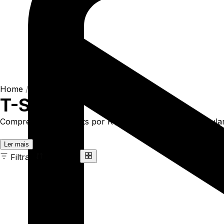
Home
/
Shop
/
Camisetas
/
T-Shirts
T-Shirts
Compre online T-Shirts por R$93,90. Temos t-shirt regular 
Ler mais
Filtrar
Ordenar
163 ITENS
COR
TAMANHO