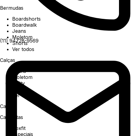
Bermudas
Boardshorts
Boardwalk
Jeans
Moletom
(11) 94728-9569
Shorts
Ver todos
Calças
Jeans
Moletom
Utility
Sarja
Ver todos
Camisa
Camisetas
Boxfit
Especiais