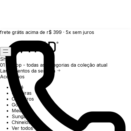
frete grátis acima de r$ 399 · 5x sem juros
Shop
01 /
Shop
- todas as categorias da coleção atual
Lançamentos da semana
Acessórios
Boné
Carteiras
Chaveiros
Gorros
Meias
Sunga
Chinelos
Ver todos