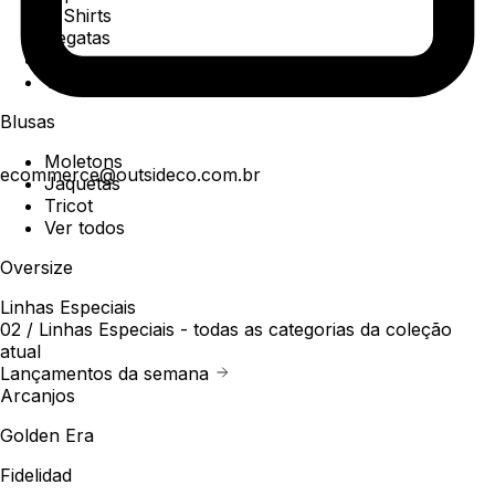
T-Shirts
Regatas
Polo
Ver todos
Blusas
Moletons
ecommerce@outsideco.com.br
Jaquetas
Tricot
Ver todos
Oversize
Linhas Especiais
02 /
Linhas Especiais
- todas as categorias da coleção
atual
Lançamentos da semana
Arcanjos
Golden Era
Fidelidad