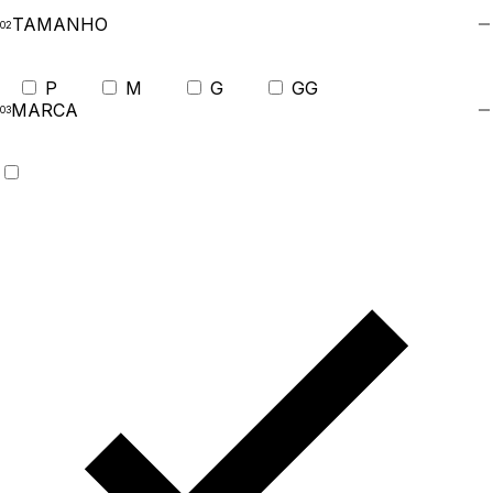
TAMANHO
P
M
G
GG
MARCA