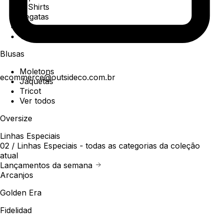
T-Shirts
Regatas
Polo
Ver todos
Blusas
Moletons
ecommerce@outsideco.com.br
Jaquetas
Tricot
Ver todos
Oversize
Linhas Especiais
02 /
Linhas Especiais
- todas as categorias da coleção
atual
Lançamentos da semana
Arcanjos
Golden Era
Fidelidad