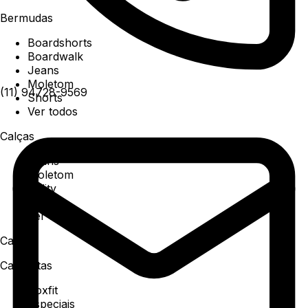
Bermudas
Boardshorts
Boardwalk
Jeans
Moletom
(11) 94728-9569
Shorts
Ver todos
Calças
Jeans
Moletom
Utility
Sarja
Ver todos
Camisa
Camisetas
Boxfit
Especiais