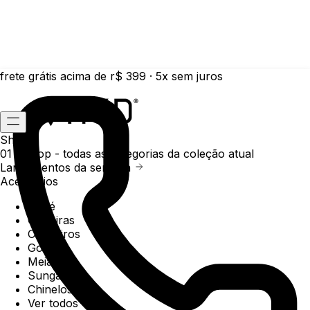
frete grátis acima de r$ 399 · 5x sem juros
Shop
01 /
Shop
- todas as categorias da coleção atual
Lançamentos da semana
Acessórios
Boné
Carteiras
Chaveiros
Gorros
Meias
Sunga
Chinelos
Ver todos