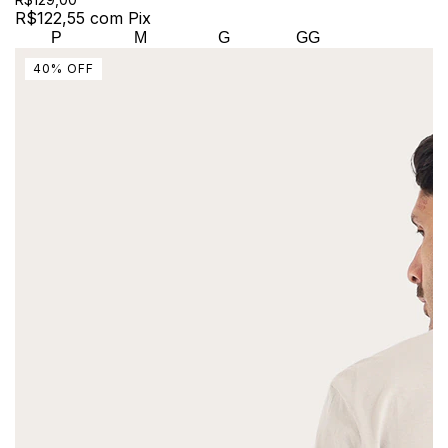
R$122,55
com
Pix
P
M
G
GG
40
%
OFF