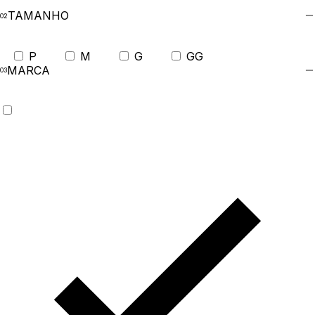
TAMANHO
P
M
G
GG
MARCA