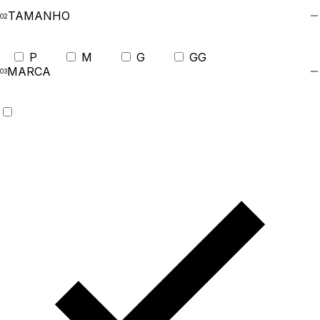
TAMANHO
P
M
G
GG
MARCA