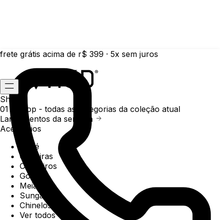
frete grátis acima de r$ 399 · 5x sem juros
Shop
01 /
Shop
- todas as categorias da coleção atual
Lançamentos da semana
Acessórios
Boné
Carteiras
Chaveiros
Gorros
Meias
Sunga
Chinelos
Ver todos