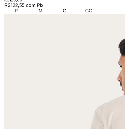
R$122,55
com
Pix
P
M
G
GG