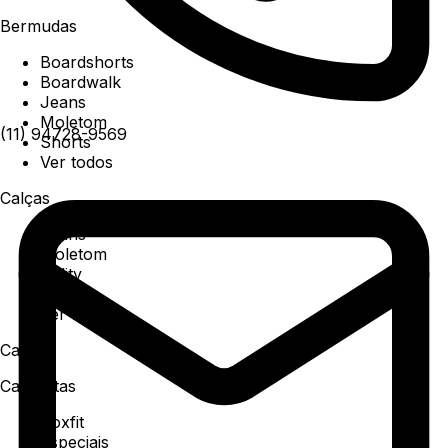
Bermudas
Boardshorts
Boardwalk
Jeans
Moletom
(11) 94728-9569
Shorts
Ver todos
Calças
Jeans
Moletom
Utility
Sarja
Ver todos
Camisa
Camisetas
Boxfit
Especiais