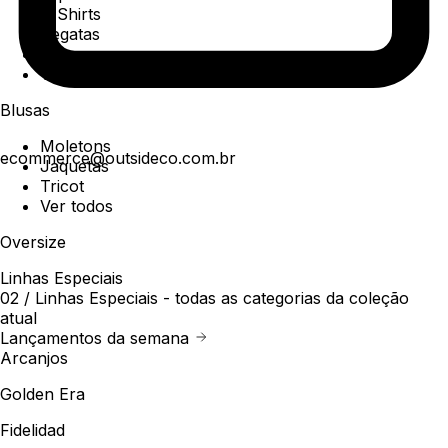
T-Shirts
Regatas
Polo
Ver todos
Blusas
Moletons
ecommerce@outsideco.com.br
Jaquetas
Tricot
Ver todos
Oversize
Linhas Especiais
02 /
Linhas Especiais
- todas as categorias da coleção
atual
Lançamentos da semana
Arcanjos
Golden Era
Fidelidad