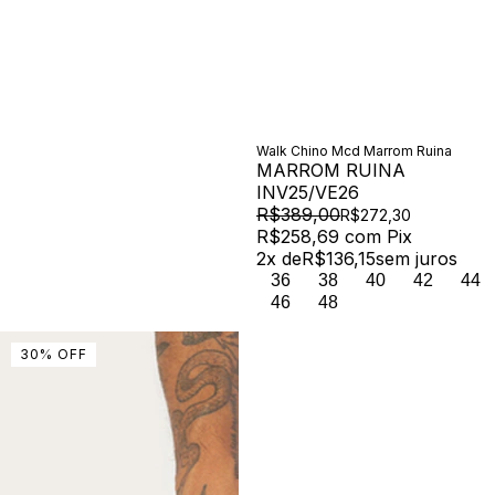
Walk Chino Mcd Marrom Ruina
MARROM RUINA
INV25/VE26
R$389,00
R$272,30
R$258,69
com
Pix
2
x de
R$136,15
sem juros
36
38
40
42
44
46
48
30
%
OFF