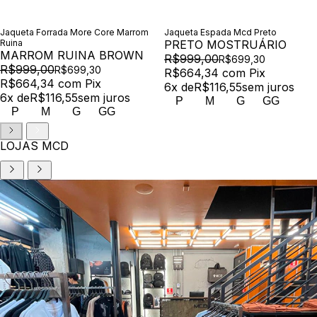
Jaqueta Forrada More Core Marrom
Jaqueta Espada Mcd Preto
Ruina
PRETO MOSTRUÁRIO
MARROM RUINA BROWN
R$999,00
R$699,30
R$999,00
R$699,30
R$664,34
com
Pix
R$664,34
com
Pix
6
x de
R$116,55
sem juros
6
x de
R$116,55
sem juros
P
M
G
GG
P
M
G
GG
LOJAS MCD