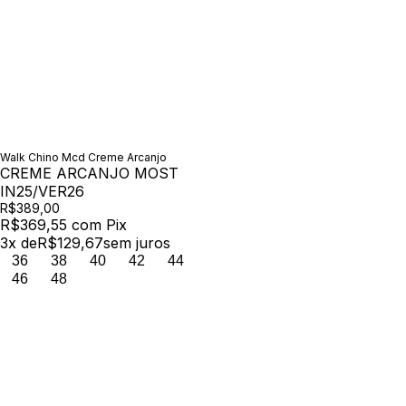
Walk Chino Mcd Creme Arcanjo
CREME ARCANJO MOST
IN25/VER26
R$389,00
R$369,55
com
Pix
3
x de
R$129,67
sem juros
36
38
40
42
44
46
48