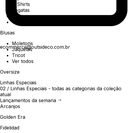
T-Shirts
Regatas
Polo
Ver todos
Blusas
Moletons
ecommerce@outsideco.com.br
Jaquetas
Tricot
Ver todos
Oversize
Linhas Especiais
02 /
Linhas Especiais
- todas as categorias da coleção
atual
Lançamentos da semana
Arcanjos
Golden Era
Fidelidad