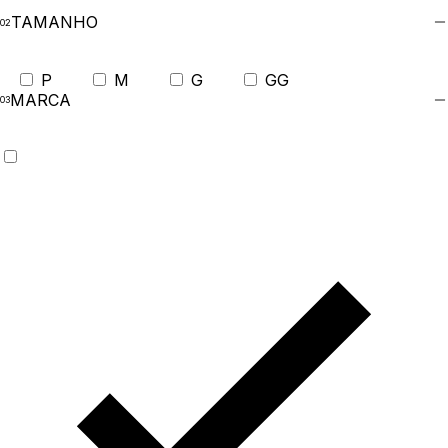
TAMANHO
P
M
G
GG
MARCA