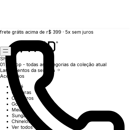
frete grátis acima de r$ 399 · 5x sem juros
Shop
01 /
Shop
- todas as categorias da coleção atual
Lançamentos da semana
Acessórios
Boné
Carteiras
Chaveiros
Gorros
Meias
Sunga
Chinelos
Ver todos