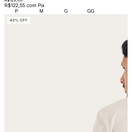
R$122,55
com
Pix
P
M
G
GG
40
%
OFF