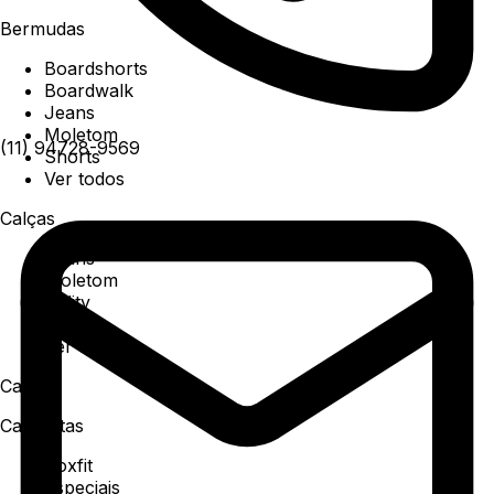
Bermudas
Boardshorts
Boardwalk
Jeans
Moletom
(11) 94728-9569
Shorts
Ver todos
Calças
Jeans
Moletom
Utility
Sarja
Ver todos
Camisa
Camisetas
Boxfit
Especiais