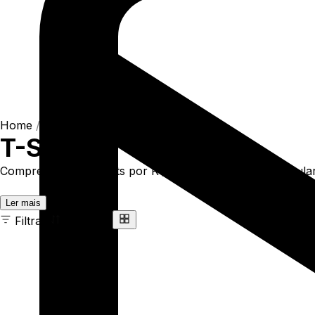
Home
/
Shop
/
Camisetas
/
T-Shirts
T-Shirts
Compre online T-Shirts por R$93,90. Temos t-shirt regular 
Ler mais
Filtrar
Ordenar
163 ITENS
COR
TAMANHO