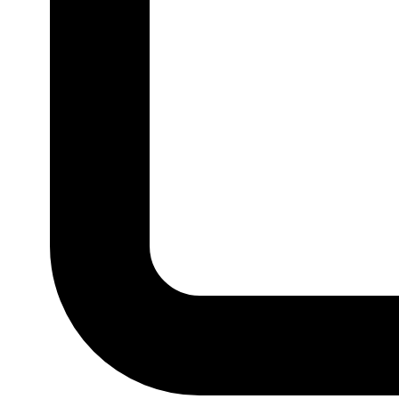
P
M
G
GG
MARCA