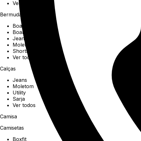
Ver todos
Bermudas
Boardshorts
Boardwalk
Jeans
Moletom
Shorts
Ver todos
Calças
Jeans
Moletom
Utility
Sarja
Ver todos
Camisa
Camisetas
Boxfit