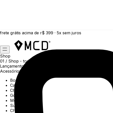
frete grátis acima de r$ 399 · 5x sem juros
Shop
01 /
Shop
- todas as categorias da coleção atual
Lançamentos da semana
Acessórios
Boné
Carteiras
Chaveiros
Gorros
Meias
Sunga
Chinelos