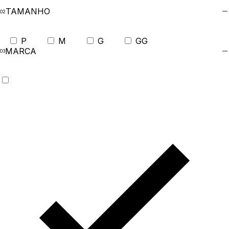
TAMANHO
P
M
G
GG
MARCA