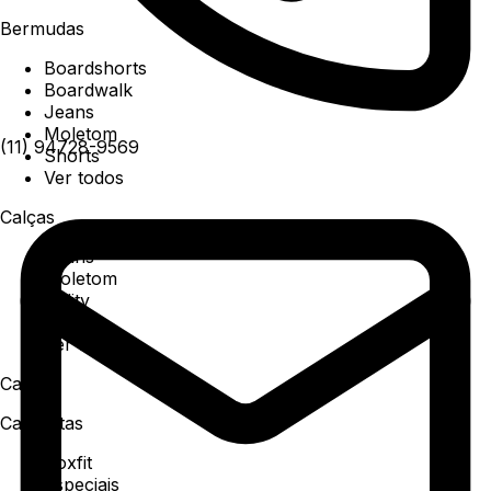
Bermudas
Boardshorts
Boardwalk
Jeans
Moletom
(11) 94728-9569
Shorts
Ver todos
Calças
Jeans
Moletom
Utility
Sarja
Ver todos
Camisa
Camisetas
Boxfit
Especiais