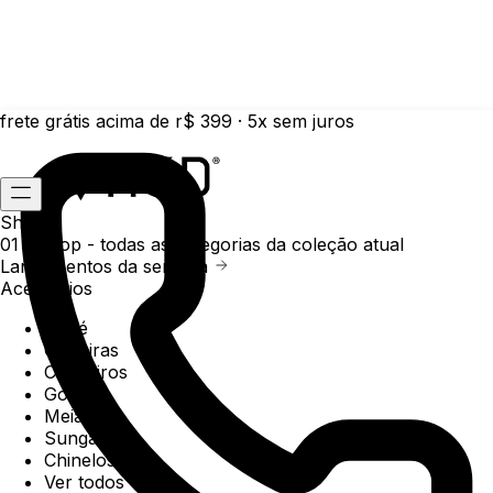
frete grátis acima de r$ 399 · 5x sem juros
Shop
01 /
Shop
- todas as categorias da coleção atual
Lançamentos da semana
Acessórios
Boné
Carteiras
Chaveiros
Gorros
Meias
Sunga
Chinelos
Ver todos