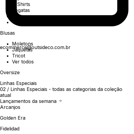
T-Shirts
Regatas
Polo
Ver todos
Blusas
Moletons
ecommerce@outsideco.com.br
Jaquetas
Tricot
Ver todos
Oversize
Linhas Especiais
02 /
Linhas Especiais
- todas as categorias da coleção
atual
Lançamentos da semana
Arcanjos
Golden Era
Fidelidad