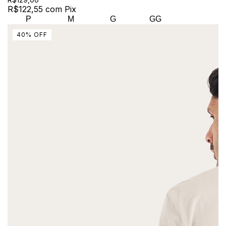
R$122,55
com
Pix
P
M
G
GG
40
%
OFF