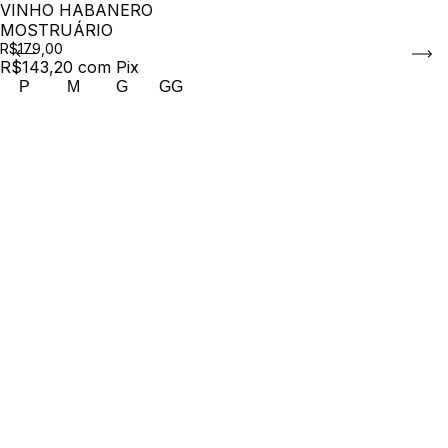
VINHO HABANERO
MOSTRUÁRIO
R$179,00
R$143,20
com
Pix
P
M
G
GG