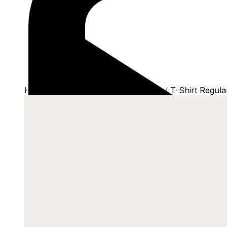
Home
/
Shop
/
Camisetas
/
T-Shirts
/
T-Shirt Regul