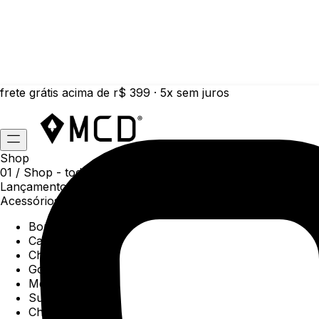
frete grátis acima de r$ 399 · 5x sem juros
Shop
01 /
Shop
- todas as categorias da coleção atual
Lançamentos da semana
Acessórios
Boné
Carteiras
Chaveiros
Gorros
Meias
Sunga
Chinelos