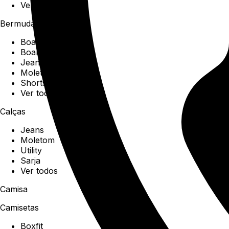
Ver todos
Bermudas
Boardshorts
Boardwalk
Jeans
Moletom
Shorts
Ver todos
Calças
Jeans
Moletom
Utility
Sarja
Ver todos
Camisa
Camisetas
Boxfit