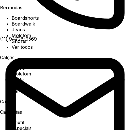
Bermudas
Boardshorts
Boardwalk
Jeans
Moletom
(11) 94728-9569
Shorts
Ver todos
Calças
Jeans
Moletom
Utility
Sarja
Ver todos
Camisa
Camisetas
Boxfit
Especiais