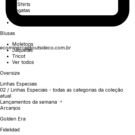
T-Shirts
Regatas
Polo
Ver todos
Blusas
Moletons
ecommerce@outsideco.com.br
Jaquetas
Tricot
Ver todos
Oversize
Linhas Especiais
02 /
Linhas Especiais
- todas as categorias da coleção
atual
Lançamentos da semana
Arcanjos
Golden Era
Fidelidad