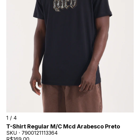
1
/
4
T-Shirt Regular M/C Mcd Arabesco Preto
SKU ·
7900121113364
R$169,00