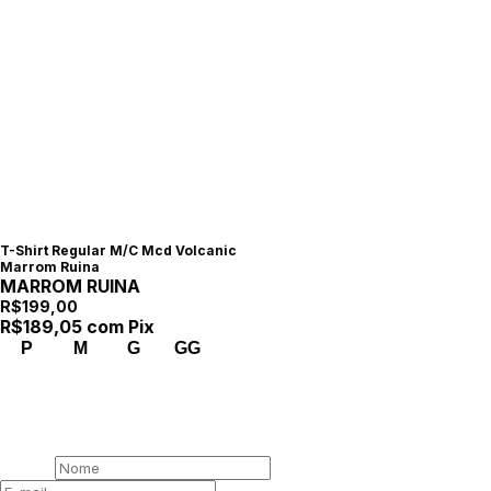
T-Shirt Regular M/C Mcd Volcanic
Marrom Ruina
MARROM RUINA
R$199,00
R$189,05
com
Pix
P
M
G
GG
00 /
Newsletter
Assine nossa newsletter
Nome
E-mail