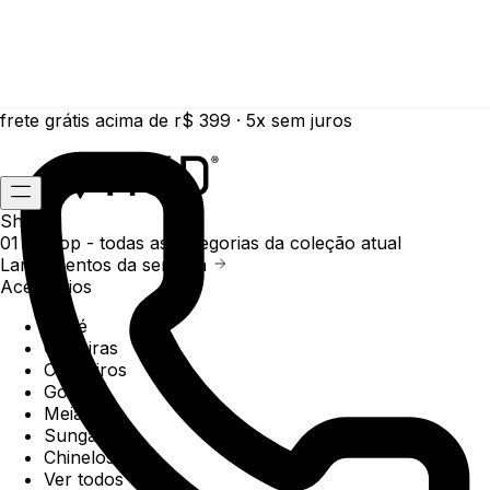
frete grátis acima de r$ 399 · 5x sem juros
Shop
01 /
Shop
- todas as categorias da coleção atual
Lançamentos da semana
Acessórios
Boné
Carteiras
Chaveiros
Gorros
Meias
Sunga
Chinelos
Ver todos