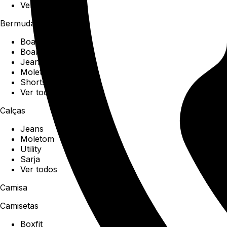
Ver todos
Bermudas
Boardshorts
Boardwalk
Jeans
Moletom
Shorts
Ver todos
Calças
Jeans
Moletom
Utility
Sarja
Ver todos
Camisa
Camisetas
Boxfit