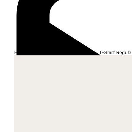
Home
/
Shop
/
Camisetas
/
T-Shirts
/
T-Shirt Regula