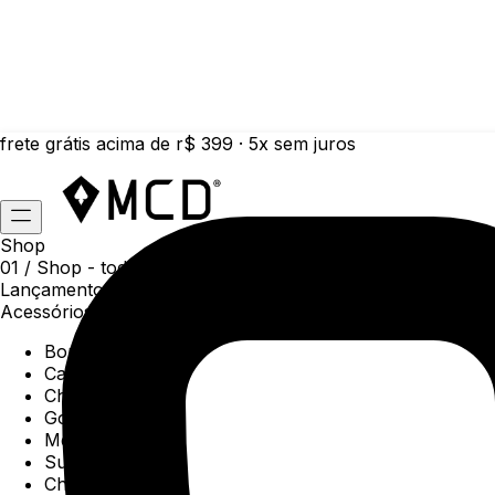
frete grátis acima de r$ 399 · 5x sem juros
Shop
01 /
Shop
- todas as categorias da coleção atual
Lançamentos da semana
Acessórios
Boné
Carteiras
Chaveiros
Gorros
Meias
Sunga
Chinelos