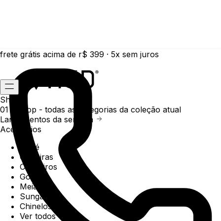
frete grátis acima de r$ 399 · 5x sem juros
Shop
01 /
Shop
- todas as categorias da coleção atual
Lançamentos da semana
Acessórios
Boné
Carteiras
Chaveiros
Gorros
Meias
Sunga
Chinelos
Ver todos