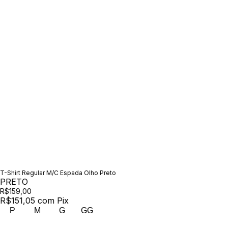
T-Shirt Regular M/C Espada Olho Preto
PRETO
R$159,00
R$151,05
com
Pix
P
M
G
GG