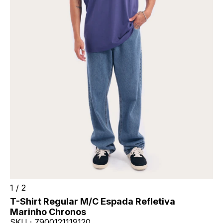
1
/
2
T-Shirt Regular M/C Espada Refletiva
Marinho Chronos
SKU ·
7900121119120