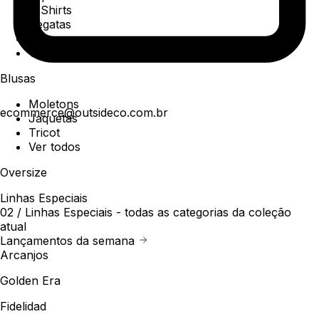
T-Shirts
Regatas
Polo
Ver todos
Blusas
Moletons
ecommerce@outsideco.com.br
Jaquetas
Tricot
Ver todos
Oversize
Linhas Especiais
02 /
Linhas Especiais
- todas as categorias da coleção
atual
Lançamentos da semana
Arcanjos
Golden Era
Fidelidad