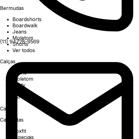
Bermudas
Boardshorts
Boardwalk
Jeans
Moletom
(11) 94728-9569
Shorts
Ver todos
Calças
Jeans
Moletom
Utility
Sarja
Ver todos
Camisa
Camisetas
Boxfit
Especiais