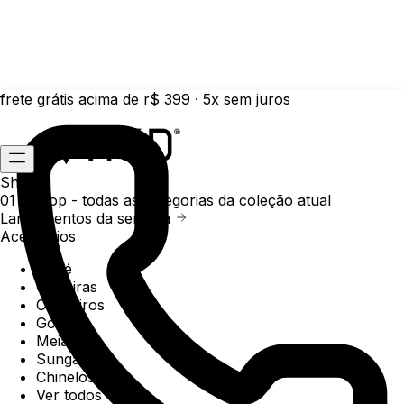
frete grátis acima de r$ 399 · 5x sem juros
Shop
01 /
Shop
- todas as categorias da coleção atual
Lançamentos da semana
Acessórios
Boné
Carteiras
Chaveiros
Gorros
Meias
Sunga
Chinelos
Ver todos