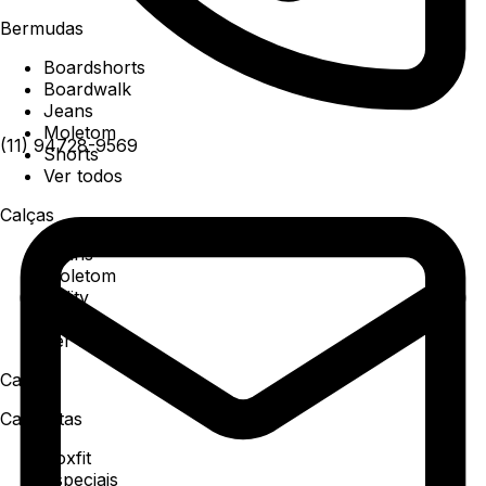
Bermudas
Boardshorts
Boardwalk
Jeans
Moletom
(11) 94728-9569
Shorts
Ver todos
Calças
Jeans
Moletom
Utility
Sarja
Ver todos
Camisa
Camisetas
Boxfit
Especiais