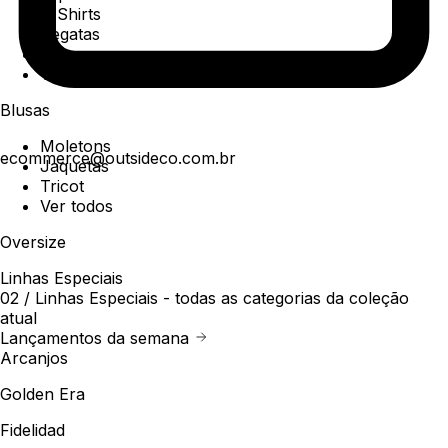
T-Shirts
Regatas
Polo
Ver todos
Blusas
Moletons
ecommerce@outsideco.com.br
Jaquetas
Tricot
Ver todos
Oversize
Linhas Especiais
02 /
Linhas Especiais
- todas as categorias da coleção
atual
Lançamentos da semana
Arcanjos
Golden Era
Fidelidad