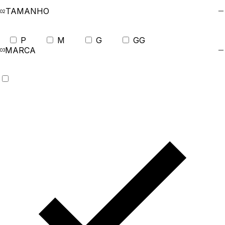
TAMANHO
P
M
G
GG
MARCA