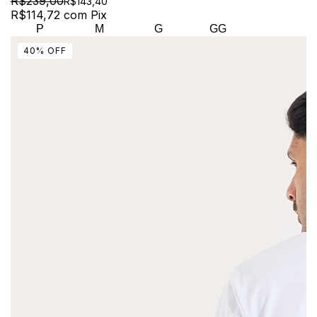
R$239,00
R$143,40
R$114,72
com
Pix
P
M
G
GG
40
%
OFF