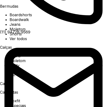
Bermudas
Boardshorts
Boardwalk
Jeans
Moletom
(11) 94728-9569
Shorts
Ver todos
Calças
Jeans
Moletom
Utility
Sarja
Ver todos
Camisa
Camisetas
Boxfit
Especiais