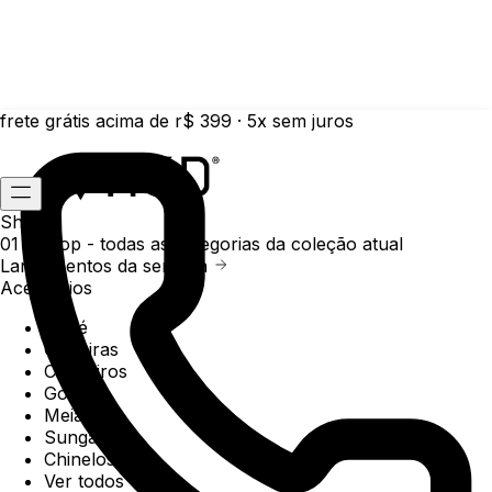
frete grátis acima de r$ 399 · 5x sem juros
Shop
01 /
Shop
- todas as categorias da coleção atual
Lançamentos da semana
Acessórios
Boné
Carteiras
Chaveiros
Gorros
Meias
Sunga
Chinelos
Ver todos