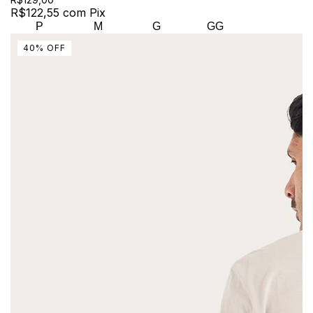
R$122,55
com
Pix
P
M
G
GG
40
%
OFF