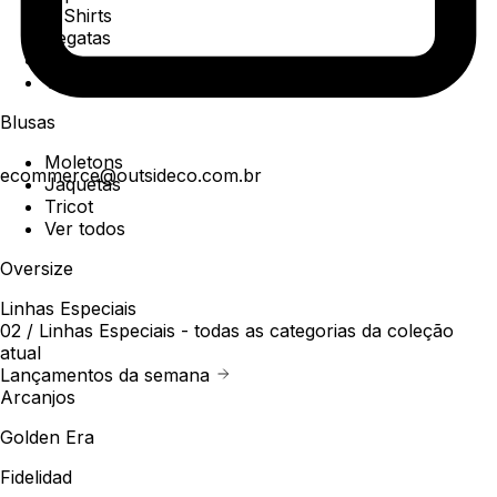
T-Shirts
Regatas
Polo
Ver todos
Blusas
Moletons
ecommerce@outsideco.com.br
Jaquetas
Tricot
Ver todos
Oversize
Linhas Especiais
02 /
Linhas Especiais
- todas as categorias da coleção
atual
Lançamentos da semana
Arcanjos
Golden Era
Fidelidad