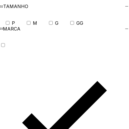
TAMANHO
P
M
G
GG
MARCA