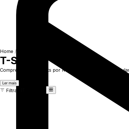
Home
/
Shop
/
Camisetas
/
T-Shirts
T-Shirts
Compre online T-Shirts por R$93,90. Temos t-shirt regular 
Ler mais
Filtrar
Ordenar
163 ITENS
COR
TAMANHO