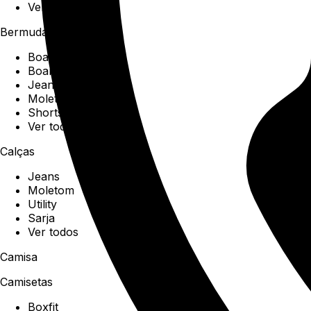
Ver todos
Bermudas
Boardshorts
Boardwalk
Jeans
Moletom
Shorts
Ver todos
Calças
Jeans
Moletom
Utility
Sarja
Ver todos
Camisa
Camisetas
Boxfit