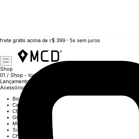
frete grátis acima de r$ 399 · 5x sem juros
Shop
01 /
Shop
- todas as categorias da coleção atual
Lançamentos da semana
Acessórios
Boné
Carteiras
Chaveiros
Gorros
Meias
Sunga
Chinelos