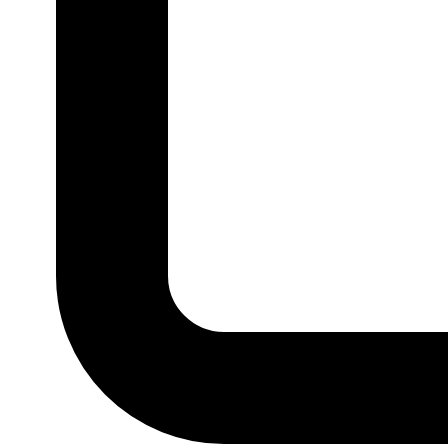
P
M
G
GG
MARCA