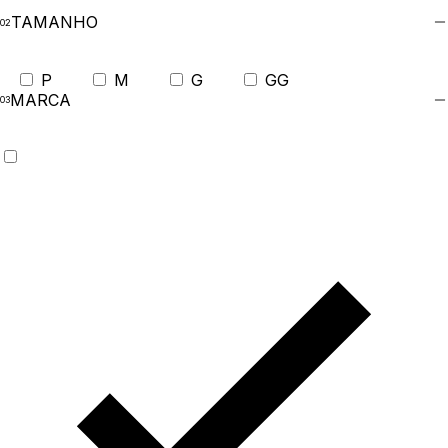
TAMANHO
P
M
G
GG
MARCA