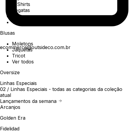
T-Shirts
Regatas
Polo
Ver todos
Blusas
Moletons
ecommerce@outsideco.com.br
Jaquetas
Tricot
Ver todos
Oversize
Linhas Especiais
02 /
Linhas Especiais
- todas as categorias da coleção
atual
Lançamentos da semana
Arcanjos
Golden Era
Fidelidad