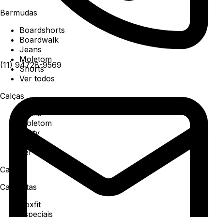
Bermudas
Boardshorts
Boardwalk
Jeans
Moletom
(11) 94728-9569
Shorts
Ver todos
Calças
Jeans
Moletom
Utility
Sarja
Ver todos
Camisa
Camisetas
Boxfit
Especiais