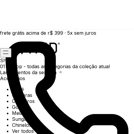
frete grátis acima de r$ 399 · 5x sem juros
Shop
01 /
Shop
- todas as categorias da coleção atual
Lançamentos da semana
Acessórios
Boné
Carteiras
Chaveiros
Gorros
Meias
Sunga
Chinelos
Ver todos