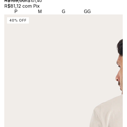
R$169,00
R$101,40
R$81,12
com
Pix
P
M
G
GG
40
%
OFF